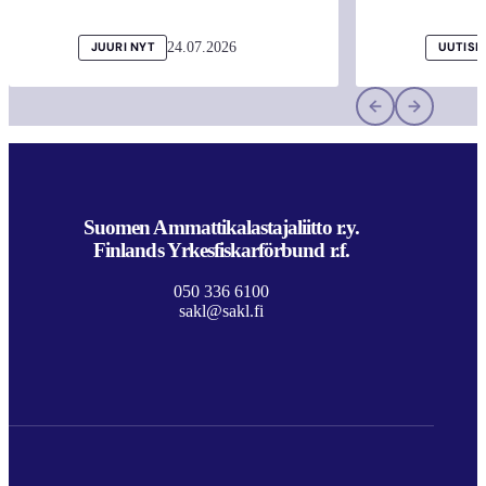
24.07.2026
JUURI NYT
UUTISI
Suomen Ammattikalastajaliitto r.y.
Finlands Yrkesfiskarförbund r.f.
050 336 6100
sakl@sakl.fi