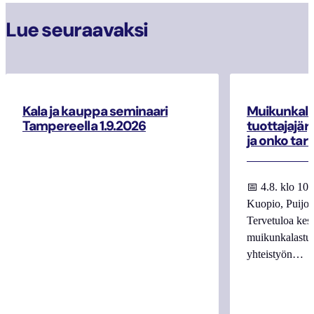
Lue seuraavaksi
Kala ja kauppa seminaari
Muikunkala
Tampereella 1.9.2026
tuottajajär
ja onko tar
📅 4.8. klo 10
Kuopio, Puijo
Tervetuloa kes
muikunkalastuk
yhteistyön…