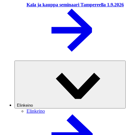
Kala ja kauppa seminaari Tampereella 1.9.2026
Elinkeino
Elinkeino