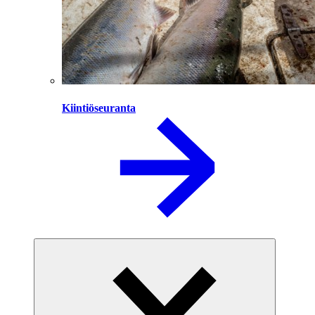
Kiintiöseuranta