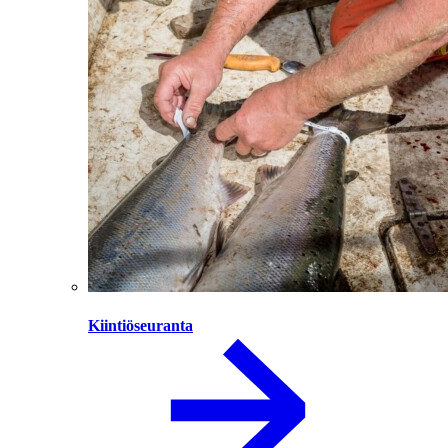
Kiintiöseuranta