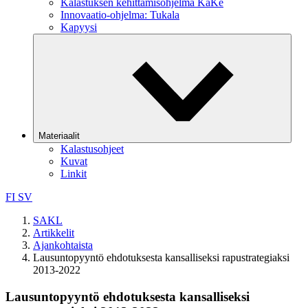
Kalastuksen kehittämisohjelma KaKe
Innovaatio-ohjelma: Tukala
Kapyysi
Materiaalit
Kalastusohjeet
Kuvat
Linkit
FI
SV
SAKL
Artikkelit
Ajankohtaista
Lausuntopyyntö ehdotuksesta kansalliseksi rapustrategiaksi
2013-2022
Lausuntopyyntö ehdotuksesta kansalliseksi