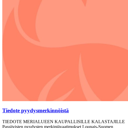
Tiedote pyydysmerkinnöistä
TIEDOTE MERIALUEEN KAUPALLISILLE KALASTAJILLE
Passiivisten pyydysten merkintävaatimukset Lounais-Suomen