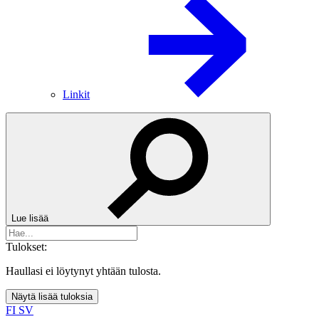
Linkit
Lue lisää
Tulokset:
Haullasi ei löytynyt yhtään tulosta.
Näytä lisää tuloksia
FI
SV