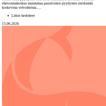
elinvoimakeskus muistuttaa passiivisten pyydysten merkintää
koskevista velvoitteista.…
Liiton tiedotteet
15.06.2026