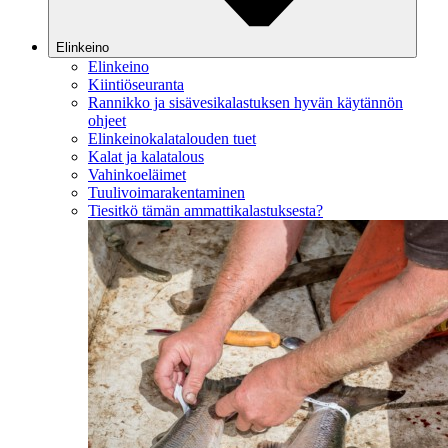
Elinkeino
Elinkeino
Kiintiöseuranta
Rannikko ja sisävesikalastuksen hyvän käytännön
ohjeet
Elinkeinokalatalouden tuet
Kalat ja kalatalous
Vahinkoeläimet
Tuulivoimarakentaminen
Tiesitkö tämän ammattikalastuksesta?