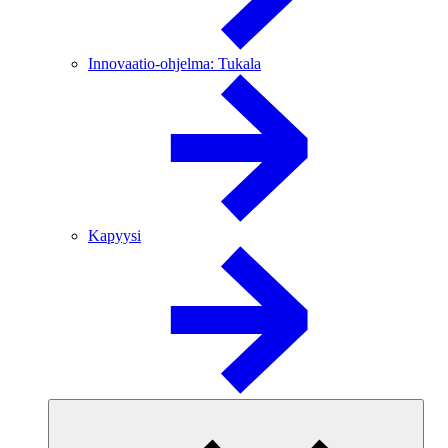
Innovaatio-ohjelma: Tukala
Kapyysi