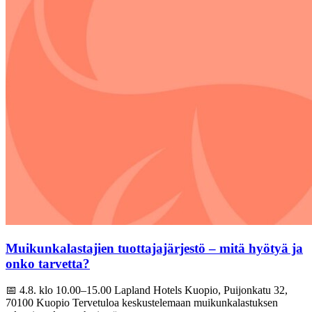
Muikunkalastajien tuottajajärjestö – mitä hyötyä ja
onko tarvetta?
📅 4.8. klo 10.00–15.00 Lapland Hotels Kuopio, Puijonkatu 32,
70100 Kuopio Tervetuloa keskustelemaan muikunkalastuksen