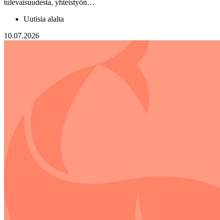
tulevaisuudesta, yhteistyön…
Uutisia alalta
10.07.2026