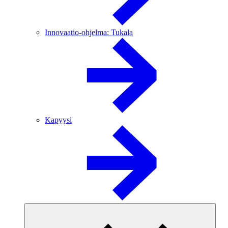
Innovaatio-ohjelma: Tukala
Kapyysi