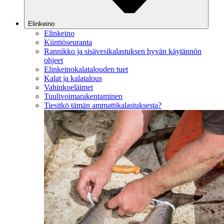
Elinkeino
Elinkeino
Kiintiöseuranta
Rannikko ja sisävesikalastuksen hyvän käytännön
ohjeet
Elinkeinokalatalouden tuet
Kalat ja kalatalous
Vahinkoeläimet
Tuulivoimarakentaminen
Tiesitkö tämän ammattikalastuksesta?