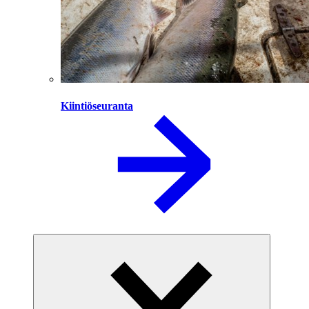
Kiintiöseuranta