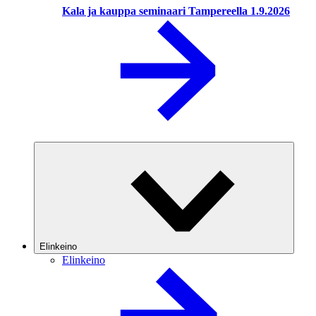
Kala ja kauppa seminaari Tampereella 1.9.2026
Elinkeino
Elinkeino