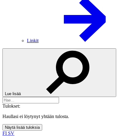
Linkit
Lue lisää
Tulokset:
Haullasi ei löytynyt yhtään tulosta.
Näytä lisää tuloksia
FI
SV