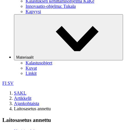
Kalastuksen kehittämisohjelma KaKe
Innovaatio-ohjelma: Tukala
Kapyysi
Materiaalit
Kalastusohjeet
Kuvat
Linkit
FI
SV
SAKL
Artikkelit
Ajankohtaista
Laitosasetus annettu
Laitosasetus annettu