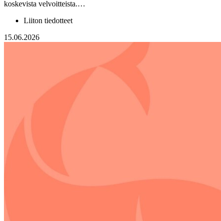
koskevista velvoitteista.…
Liiton tiedotteet
15.06.2026