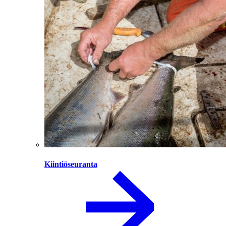
Kiintiöseuranta