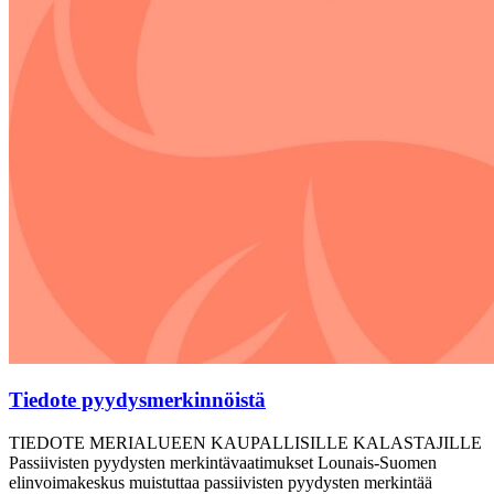
Tiedote pyydysmerkinnöistä
TIEDOTE MERIALUEEN KAUPALLISILLE KALASTAJILLE
Passiivisten pyydysten merkintävaatimukset Lounais-Suomen
elinvoimakeskus muistuttaa passiivisten pyydysten merkintää