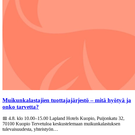
Muikunkalastajien tuottajajärjestö – mitä hyötyä ja
onko tarvetta?
📅 4.8. klo 10.00–15.00 Lapland Hotels Kuopio, Puijonkatu 32,
70100 Kuopio Tervetuloa keskustelemaan muikunkalastuksen
tulevaisuudesta, yhteistyön…