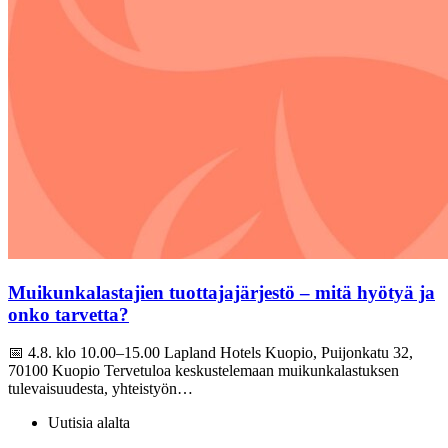
Muikunkalastajien tuottajajärjestö – mitä hyötyä ja
onko tarvetta?
📅 4.8. klo 10.00–15.00 Lapland Hotels Kuopio, Puijonkatu 32,
70100 Kuopio Tervetuloa keskustelemaan muikunkalastuksen
tulevaisuudesta, yhteistyön…
Uutisia alalta