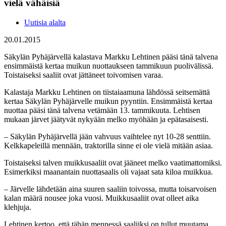
vielä vähäisiä
Uutisia alalta
20.01.2015
Säkylän Pyhäjärvellä kalastava Markku Lehtinen pääsi tänä talvena
ensimmäistä kertaa muikun nuottaukseen tammikuun puolivälissä.
Toistaiseksi saaliit ovat jättäneet toivomisen varaa.
Kalastaja Markku Lehtinen on tiistaiaamuna lähdössä seitsemättä
kertaa Säkylän Pyhäjärvelle muikun pyyntiin. Ensimmäistä kertaa
nuottaa pääsi tänä talvena vetämään 13. tammikuuta. Lehtisen
mukaan järvet jäätyvät nykyään melko myöhään ja epätasaisesti.
– Säkylän Pyhäjärvellä jään vahvuus vaihtelee nyt 10-28 senttiin.
Kelkkapeleillä mennään, traktorilla sinne ei ole vielä mitään asiaa.
Toistaiseksi talven muikkusaaliit ovat jääneet melko vaatimattomiksi.
Esimerkiksi maanantain nuottasaalis oli vajaat sata kiloa muikkua.
– Järvelle lähdetään aina suuren saaliin toivossa, mutta toisarvoisen
kalan määrä nousee joka vuosi. Muikkusaaliit ovat olleet aika
klehjuja.
Lehtinen kertoo, että tähän mennessä saaliiksi on tullut muutama