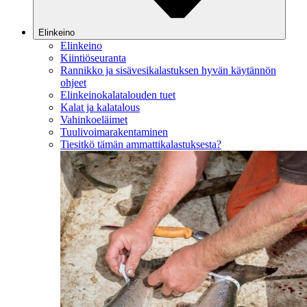
Elinkeino
Elinkeino
Kiintiöseuranta
Rannikko ja sisävesikalastuksen hyvän käytännön
ohjeet
Elinkeinokalatalouden tuet
Kalat ja kalatalous
Vahinkoeläimet
Tuulivoimarakentaminen
Tiesitkö tämän ammattikalastuksesta?