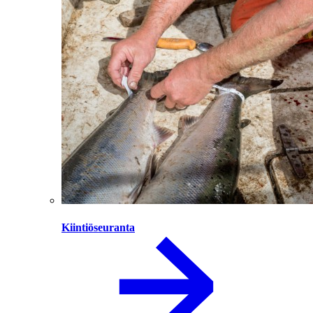
Kiintiöseuranta