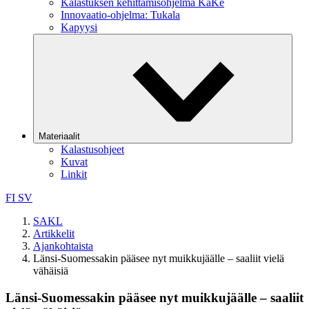
Kalastuksen kehittämisohjelma KaKe
Innovaatio-ohjelma: Tukala
Kapyysi
Materiaalit
Kalastusohjeet
Kuvat
Linkit
FI
SV
SAKL
Artikkelit
Ajankohtaista
Länsi-Suomessakin pääsee nyt muikkujäälle – saaliit vielä
vähäisiä
Länsi-Suomessakin pääsee nyt muikkujäälle – saaliit