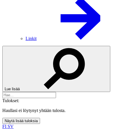
Linkit
Lue lisää
Tulokset:
Haullasi ei löytynyt yhtään tulosta.
Näytä lisää tuloksia
FI
SV