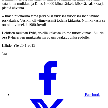
sata kiloa muikkua ja lähes 10 000 kiloa särkeä, kiiskeä, salakkaa ja
pientä ahventa.
– Ilman nuottausta tämä järvi olisi viidessä vuodessa ihan täynnä
roskakalaa. Vesikin oli viimekesänä todella kirkasta. Niin kirkasta se
on ollut viimeksi 1980-luvulla.
Lehtisen mukaan Pyhäjärvellä kalastaa kolme nuottakuntaa. Suurin
osa Pyhäjärven muikuista myydään pääkaupunkiseudulle.
Lähde: Yle 20.1.2015
Jaa
Facebook