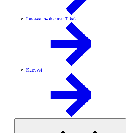
Innovaatio-ohjelma: Tukala
Kapyysi