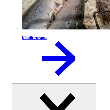
Kiintiöseuranta