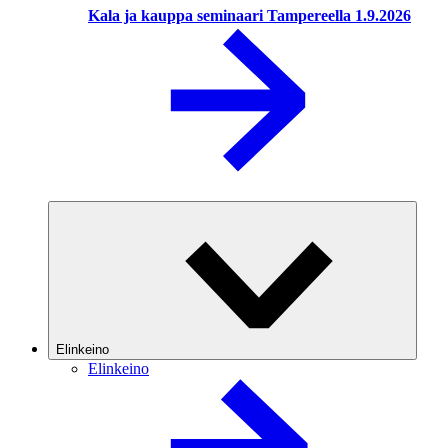
Kala ja kauppa seminaari Tampereella 1.9.2026
Elinkeino
Elinkeino