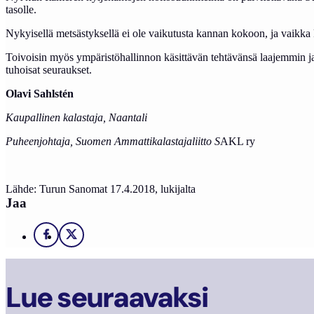
tasolle.
Nykyisellä metsästyksellä ei ole vaikutusta kannan kokoon, ja vaikka ko
Toivoisin myös ympäristöhallinnon käsittävän tehtävänsä laajemmin ja 
tuhoisat seuraukset.
Olavi Sahlstén
Kaupallinen kalastaja, Naantali
Puheenjohtaja, Suomen Ammattikalastajaliitto S
AKL ry
Lähde: Turun Sanomat 17.4.2018, lukijalta
Jaa
Facebook
X
Lue seuraavaksi