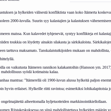
lastuksen ja hylkeiden välisestä konfliktista vaan koko Itämerta koskevas
leen 2000-luvulla. Suurin syy kalastajien ja kalastuksen vähenemiseen 
eren maissa. Kun kalavedet tyhjenevät, syntyy konflikteja eri kalastaj
 niiden toukkia on löydetty ainakin silakasta ja särkikaloista. Särkikal
iseen tarttuva maksamato. Tanskalaistutkijoiden mukaan on mahdollista, 
hittelyllä.
a on vaikutusta Itämeren rannikon kalakantoihin (Hansson ym. 2017). Si
n mahdollisuus syödä kotimaista kalaa.
t vanhaa mantraa: ”Itämerellä oli 1900-luvun alussa hylkeitä paljon enem
oin hyvin erilaiset. Hylkeille riitti ravintoa; esimerkiksi lohikalapitoi
ä ongelmajätettä aiheettomalla hyljetuotteiden markkinointikiellollaan.
uomen Riistakeskuksessa on siinä mahdollistettava hylkeiden määrän vo