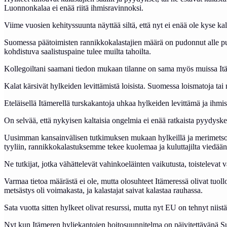
Luonnonkalaa ei enää riitä ihmisravinnoksi.
Viime vuosien kehityssuunta näyttää siltä, että nyt ei enää ole kyse ka
Suomessa päätoimisten rannikkokalastajien määrä on pudonnut alle puo
kohdistuva saalistuspaine tulee muilta tahoilta.
Kollegoiltani saamani tiedon mukaan tilanne on sama myös muissa Itäm
Kalat kärsivät hylkeiden levittämistä loisista. Suomessa loismatoja tai
Eteläisellä Itämerellä turskakantoja uhkaa hylkeiden levittämä ja ihm
On selvää, että nykyisen kaltaisia ongelmia ei enää ratkaista pyydyske
Uusimman kansainvälisen tutkimuksen mukaan hylkeillä ja merimetsoill
tyyliin, rannikkokalastuksemme tekee kuolemaa ja kuluttajilta viedää
Ne tutkijat, jotka vähättelevät vahinkoeläinten vaikutusta, toisteleva
Varmaa tietoa määrästä ei ole, mutta olosuhteet Itämeressä olivat tuoll
metsästys oli voimakasta, ja kalastajat saivat kalastaa rauhassa.
Sata vuotta sitten hylkeet olivat resurssi, mutta nyt EU on tehnyt niist
Nyt kun Itämeren hyljekantojen hoitosuunnitelma on päivitettävänä S