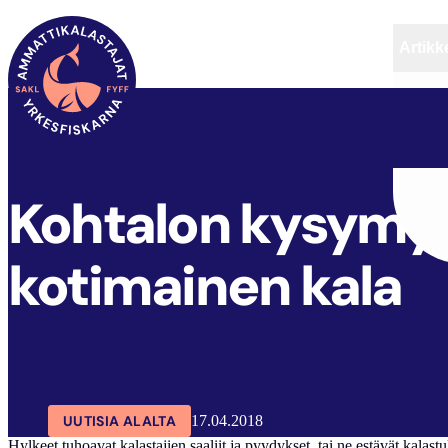
Artikke
SAKL
ARTIKKELIT
AJANKOHTAISTA
Kohtalon kysymys 
kotimainen kala
UUTISIA ALALTA
17.04.2018
Hylkeet tuhoavat kalastajien saaliit ja pyydykset, tai ne estävät kalas