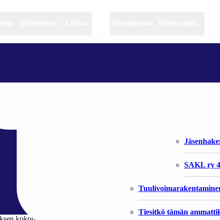
lit
Elinkeino
Liitto
MSC
Hankkeet
Materiaalit
Artikkelit
Elinkeino
Liitto
KOHTALON KYSYMYS – HYLKEET VAI KOTIMAINEN KALA
Ajankohtaista
Kiintiöseuranta
Organisaat
Blogit
Rannikko ja sisävesikal
Liiton vast
– hylkeet vai
Heikin horisontista
Elinkeinokalatalouden t
Jäsenjärje
Kalat ja kalatalous
Jäsenhak
Vahinkoeläimet
SAKL ry 4
Tuulivoimarakentamine
Tiesitkö tämän ammattik
tuksen kokonaan. Hylkeiden kaloihin levittämät ja ihmisiinkin tarttuvat l