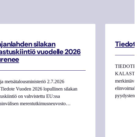
janlahden silakan
Tiedot
astuskiintiö vuodelle 2026
urenee
TIEDOTE
KALASTAJI
merkintäva
ja metsätalousministeriö 2.7.2026
elinvoimake
Tiedote Vuoden 2026 lopullinen silakan
pyydysten m
tuskiintiö on vahvistettu EU:ssa
ainvälisen merentutkimusneuvosto…