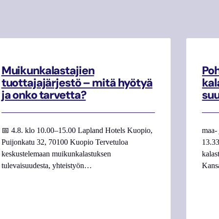
Muikunkalastajien
Poh
tuottajajärjestö – mitä hyötyä
kal
ja onko tarvetta?
su
📅 4.8. klo 10.00–15.00 Lapland Hotels Kuopio,
maa- 
Puijonkatu 32, 70100 Kuopio Tervetuloa
13.33
keskustelemaan muikunkalastuksen
kalas
tulevaisuudesta, yhteistyön…
Kans