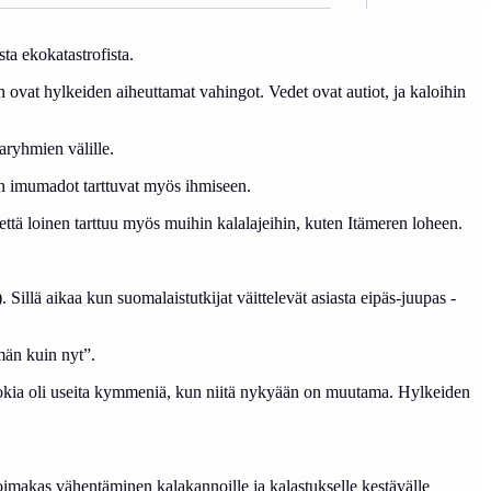
ta ekokatastrofista.
ovat hylkeiden aiheuttamat vahingot. Vedet ovat autiot, ja kaloihin
aryhmien välille.
ojen imumadot tarttuvat myös ihmiseen.
että loinen tarttuu myös muihin kalalajeihin, kuten Itämeren loheen.
llä aikaa kun suomalaistutkijat väittelevät asiasta eipäs-juupas -
män kuin nyt”.
sia jokia oli useita kymmeniä, kun niitä nykyään on muutama. Hylkeiden
imakas vähentäminen kalakannoille ja kalastukselle kestävälle