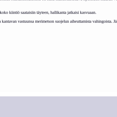
ko kiintiö saataisiin täyteen, hallikanta jatkaisi kasvuaan.
kantavan vastuunsa merimetson suojelun aiheuttamista vahingoista. Jäär