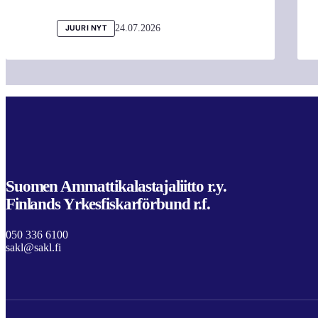
24.07.2026
JUURI NYT
Suomen Ammattikalastajaliitto r.y.
Finlands Yrkesfiskarförbund r.f.
050 336 6100
sakl@sakl.fi