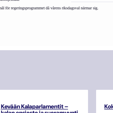
mål för regeringsprogrammet då vårens riksdagsval närmar sig.
Kevään Kalaparlamentit –
Kok
kalan ensiosto ja suoramyynti