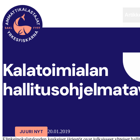
Artikke
SAKL
ARTIKKELIT
AJANKOHTAISTA
Kalatoimialan
hallitusohjelmata
JUURI NYT
20.01.2019
Elinkeinokalatalouden keskeiset järjestöt ovat julkaisseet yhteiset hal