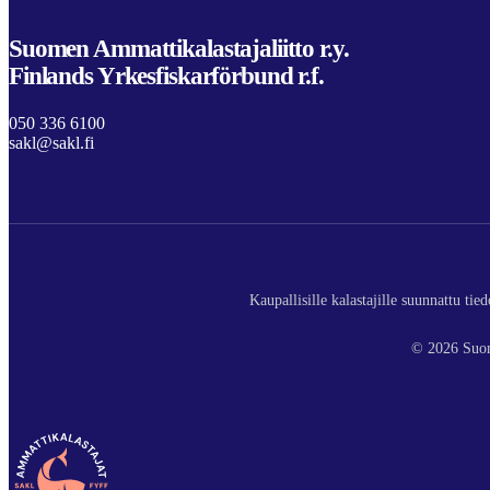
Suomen Ammattikalastajaliitto r.y.
Finlands Yrkesfiskarförbund r.f.
050 336 6100
sakl@sakl.fi
Kaupallisille kalastajille suunnattu ti
© 2026 Suom