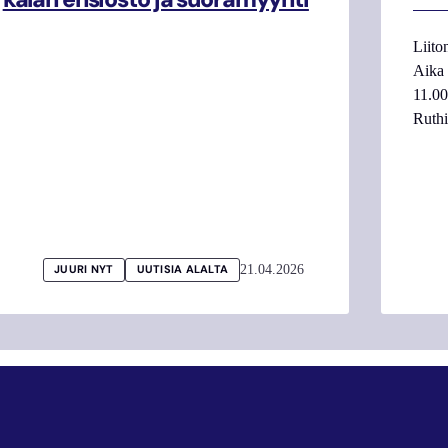
Liito
Aika
11.0
Ruth
21.04.2026
JUURI NYT
UUTISIA ALALTA