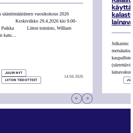
käyttä
kalast
n sääntömääräinen vuosikokous 2026
lainav
 Keskiviikko 29.4.2026 klo 9.00-
0 Paikka Liiton toimisto, William
in katu…
Julkaistu: 
metsätalous
kaupalliste
(siirrettäv
lainavaku
JUURI NYT
14.04.2026
LIITON TIEDOTTEET
JUU