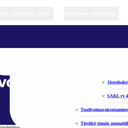
lit
Elinkeino
Liitto
MSC
Hankkeet
Materiaalit
Artikkelit
Elinkeino
Liitto
KALATOIMIALAN HALLITUSOHJELMATAVOITTEET
Ajankohtaista
Kiintiöseuranta
Organisaat
Blogit
Rannikko ja sisävesikal
Liiton vast
Heikin horisontista
Elinkeinokalatalouden t
Jäsenjärje
voitteet
Kalat ja kalatalous
Jäsenhak
Vahinkoeläimet
SAKL ry 4
Tuulivoimarakentamine
Tiesitkö tämän ammattik
litusohjelmatavoitteet kevään eduskuntavaalien lähestyessä.