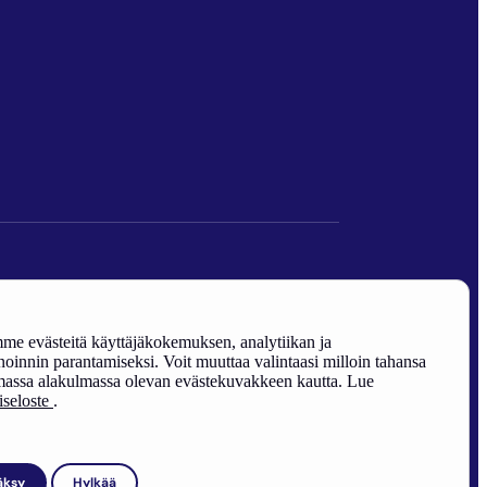
den edistäminen).
e evästeitä käyttäjäkokemuksen, analytiikan ja
oinnin parantamiseksi. Voit muuttaa valintaasi milloin tahansa
assa alakulmassa olevan evästekuvakkeen kautta. Lue
riseloste
.
äksy
Hylkää