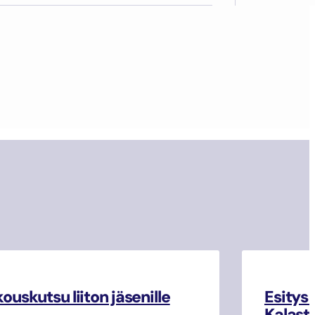
ouskutsu liiton jäsenille
Esitys
Kalasta