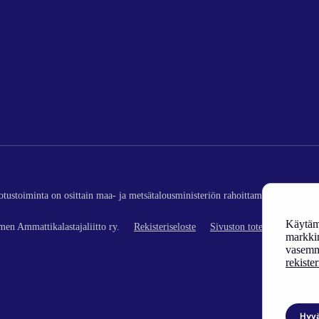
edotustoiminta on osittain maa- ja metsätalousministeriön rahoittamaa (kalatalou
Käytämm
en Ammattikalastajaliitto ry.
Rekisteriseloste
Sivuston toteutus
markkin
vasemm
rekiste
Hyv