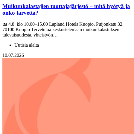
Muikunkalastajien tuottajajärjestö – mitä hyötyä ja
onko tarvetta?
📅 4.8. klo 10.00–15.00 Lapland Hotels Kuopio, Puijonkatu 32,
70100 Kuopio Tervetuloa keskustelemaan muikunkalastuksen
tulevaisuudesta, yhteistyön…
Uutisia alalta
10.07.2026