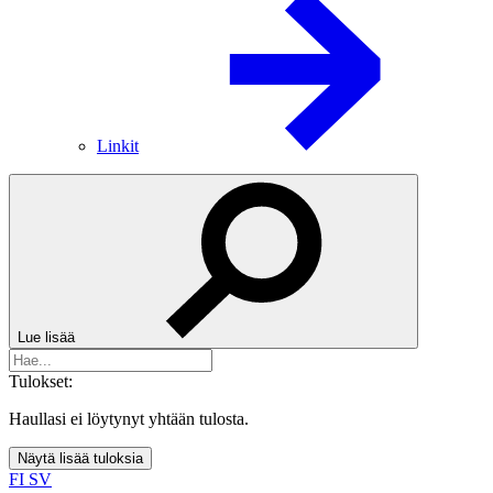
Linkit
Lue lisää
Tulokset:
Haullasi ei löytynyt yhtään tulosta.
Näytä lisää tuloksia
FI
SV