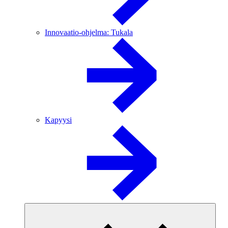
Innovaatio-ohjelma: Tukala
Kapyysi