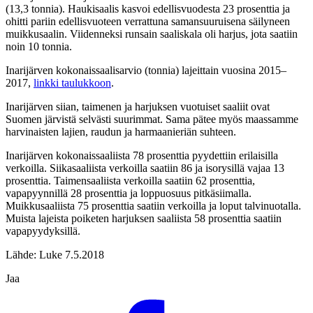
(13,3 tonnia). Haukisaalis kasvoi edellisvuodesta 23 prosenttia ja
ohitti pariin edellisvuoteen verrattuna samansuuruisena säilyneen
muikkusaalin. Viidenneksi runsain saaliskala oli harjus, jota saatiin
noin 10 tonnia.
Inarijärven kokonaissaalisarvio (tonnia) lajeittain vuosina 2015–
2017,
linkki taulukkoon
.
Inarijärven siian, taimenen ja harjuksen vuotuiset saaliit ovat
Suomen järvistä selvästi suurimmat. Sama pätee myös maassamme
harvinaisten lajien, raudun ja harmaanieriän suhteen.
Inarijärven kokonaissaaliista 78 prosenttia pyydettiin erilaisilla
verkoilla. Siikasaaliista verkoilla saatiin 86 ja isorysillä vajaa 13
prosenttia. Taimensaaliista verkoilla saatiin 62 prosenttia,
vapapyynnillä 28 prosenttia ja loppuosuus pitkäsiimalla.
Muikkusaaliista 75 prosenttia saatiin verkoilla ja loput talvinuotalla.
Muista lajeista poiketen harjuksen saaliista 58 prosenttia saatiin
vapapyydyksillä.
Lähde: Luke 7.5.2018
Jaa