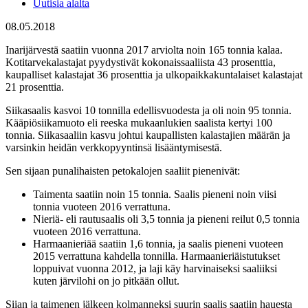
Uutisia alalta
08.05.2018
Inarijärvestä saatiin vuonna 2017 arviolta noin 165 tonnia kalaa.
Kotitarvekalastajat pyydystivät kokonaissaaliista 43 prosenttia,
kaupalliset kalastajat 36 prosenttia ja ulkopaikkakuntalaiset kalastajat
21 prosenttia.
Siikasaalis kasvoi 10 tonnilla edellisvuodesta ja oli noin 95 tonnia.
Kääpiösiikamuoto eli reeska mukaanlukien saalista kertyi 100
tonnia. Siikasaaliin kasvu johtui kaupallisten kalastajien määrän ja
varsinkin heidän verkkopyyntinsä lisääntymisestä.
Sen sijaan punalihaisten petokalojen saaliit pienenivät:
Taimenta saatiin noin 15 tonnia. Saalis pieneni noin viisi
tonnia vuoteen 2016 verrattuna.
Nieriä- eli rautusaalis oli 3,5 tonnia ja pieneni reilut 0,5 tonnia
vuoteen 2016 verrattuna.
Harmaanieriää saatiin 1,6 tonnia, ja saalis pieneni vuoteen
2015 verrattuna kahdella tonnilla. Harmaanieriäistutukset
loppuivat vuonna 2012, ja laji käy harvinaiseksi saaliiksi
kuten järvilohi on jo pitkään ollut.
Siian ja taimenen jälkeen kolmanneksi suurin saalis saatiin hauesta