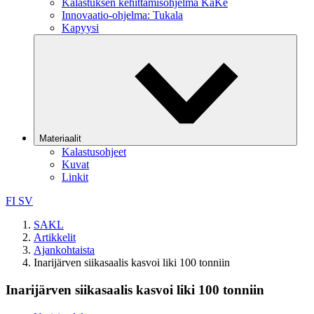
Kalastuksen kehittämisohjelma KaKe
Innovaatio-ohjelma: Tukala
Kapyysi
Materiaalit
Kalastusohjeet
Kuvat
Linkit
FI
SV
SAKL
Artikkelit
Ajankohtaista
Inarijärven siikasaalis kasvoi liki 100 tonniin
Inarijärven siikasaalis kasvoi liki 100 tonniin