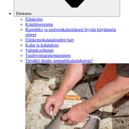
Elinkeino
Elinkeino
Kiintiöseuranta
Rannikko ja sisävesikalastuksen hyvän käytännön
ohjeet
Elinkeinokalatalouden tuet
Kalat ja kalatalous
Vahinkoeläimet
Tuulivoimarakentaminen
Tiesitkö tämän ammattikalastuksesta?