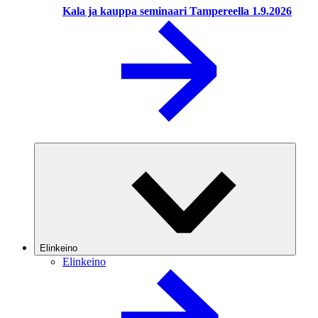
Kala ja kauppa seminaari Tampereella 1.9.2026
Elinkeino
Elinkeino