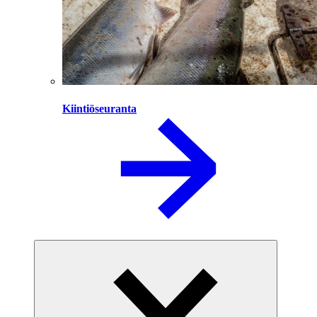
Kiintiöseuranta