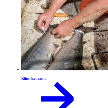
Kiintiöseuranta