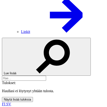
Linkit
Lue lisää
Tulokset:
Haullasi ei löytynyt yhtään tulosta.
Näytä lisää tuloksia
FI
SV