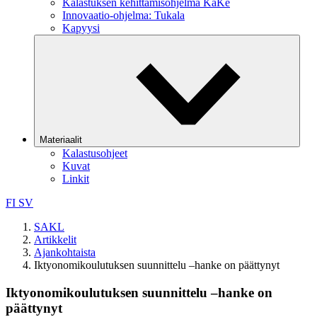
Kalastuksen kehittämisohjelma KaKe
Innovaatio-ohjelma: Tukala
Kapyysi
Materiaalit
Kalastusohjeet
Kuvat
Linkit
FI
SV
SAKL
Artikkelit
Ajankohtaista
Iktyonomikoulutuksen suunnittelu –hanke on päättynyt
Iktyonomikoulutuksen suunnittelu –hanke on
päättynyt