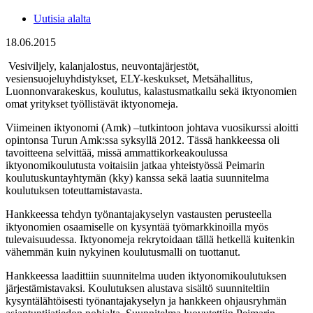
Uutisia alalta
18.06.2015
Vesiviljely, kalanjalostus, neuvontajärjestöt,
vesiensuojeluyhdistykset, ELY-keskukset, Metsähallitus,
Luonnonvarakeskus, koulutus, kalastusmatkailu sekä iktyonomien
omat yritykset työllistävät iktyonomeja.
Viimeinen iktyonomi (Amk) –tutkintoon johtava vuosikurssi aloitti
opintonsa Turun Amk:ssa syksyllä 2012. Tässä hankkeessa oli
tavoitteena selvittää, missä ammattikorkeakoulussa
iktyonomikoulutusta voitaisiin jatkaa yhteistyössä Peimarin
koulutuskuntayhtymän (kky) kanssa sekä laatia suunnitelma
koulutuksen toteuttamistavasta.
Hankkeessa tehdyn työnantajakyselyn vastausten perusteella
iktyonomien osaamiselle on kysyntää työmarkkinoilla myös
tulevaisuudessa. Iktyonomeja rekrytoidaan tällä hetkellä kuitenkin
vähemmän kuin nykyinen koulutusmalli on tuottanut.
Hankkeessa laadittiin suunnitelma uuden iktyonomikoulutuksen
järjestämistavaksi. Koulutuksen alustava sisältö suunniteltiin
kysyntälähtöisesti työnantajakyselyn ja hankkeen ohjausryhmän