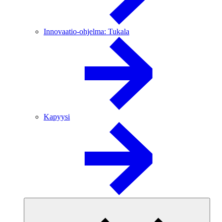
Innovaatio-ohjelma: Tukala
Kapyysi