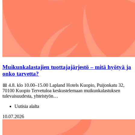
Muikunkalastajien tuottajajärjestö – mitä hyötyä ja
onko tarvetta?
📅 4.8. klo 10.00–15.00 Lapland Hotels Kuopio, Puijonkatu 32,
70100 Kuopio Tervetuloa keskustelemaan muikunkalastuksen
tulevaisuudesta, yhteistyön…
Uutisia alalta
10.07.2026