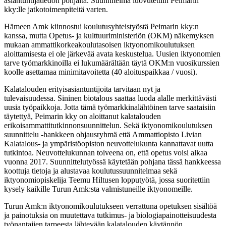
asiantuntijatiedon pohjalta. Suunnitelma luovutettiin Peimarin
kky:lle jatkotoimenpiteitä varten.
Hämeen Amk kiinnostui koulutusyhteistyöstä Peimarin kky:n
kanssa, mutta Opetus- ja kulttuuriministeriön (OKM) näkemyksen
mukaan ammattikorkeakoulutasoisen iktyonomikoulutuksen
aloittamisesta ei ole järkevää avata keskustelua. Uusien iktyonomien
tarve työmarkkinoilla ei lukumäärältään täytä OKM:n vuosikurssien
koolle asettamaa minimitavoitetta (40 aloituspaikkaa / vuosi).
Kalatalouden erityisasiantuntijoita tarvitaan nyt ja
tulevaisuudessa. Sininen biotalous saattaa luoda alalle merkittävästi
uusia työpaikkoja. Jotta tämä työmarkkinalähtöinen tarve saataisiin
täytettyä, Peimarin kky on aloittanut kalatalouden
erikoisammattitutkinnonsuunnittelun. Sekä iktyonomikoulutuksen
suunnittelu -hankkeen ohjausryhmä että Ammattiopisto Livian
Kalatalous- ja ympäristöopiston neuvottelukunta kannattavat uutta
tutkintoa. Neuvottelukunnan toiveena on, että opetus voisi alkaa
vuonna 2017. Suunnittelutyössä käytetään pohjana tässä hankkeessa
koottuja tietoja ja alustavaa koulutussuunnitelmaa sekä
iktyonomiopiskelija Teemu Hiltusen lopputyötä, jossa suoritettiin
kysely kaikille Turun Amk:sta valmistuneille iktyonomeille.
Turun Amk:n iktyonomikoulutukseen verrattuna opetuksen sisältöä
ja painotuksia on muutettava tutkimus- ja biologiapainotteisuudesta
työnantajien tarpeesta lähtevään kalatalouden käytännön