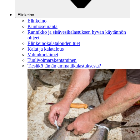
Elinkeino
Elinkeino
Kiintiöseuranta
Rannikko ja sisävesikalastuksen hyvän käytännön
ohjeet
Elinkeinokalatalouden tuet
Kalat ja kalatalous
Vahinkoeläimet
Tuulivoimarakentaminen
Tiesitkö tämän ammattikalastuksesta?