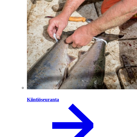
Kiintiöseuranta