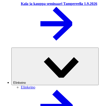
Kala ja kauppa seminaari Tampereella 1.9.2026
Elinkeino
Elinkeino