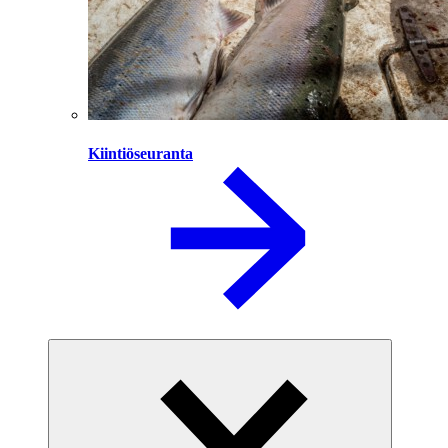
Kiintiöseuranta