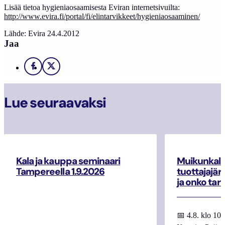
Lisää tietoa hygieniaosaamisesta Eviran internetsivuilta:
http://www.evira.fi/portal/fi/elintarvikkeet/hygieniaosaaminen/
Lähde: Evira 24.4.2012
Jaa
Facebook
X
Lue seuraavaksi
Kala ja kauppa seminaari
Muikunkala
Tampereella 1.9.2026
tuottajajär
ja onko tar
📅 4.8. klo 10