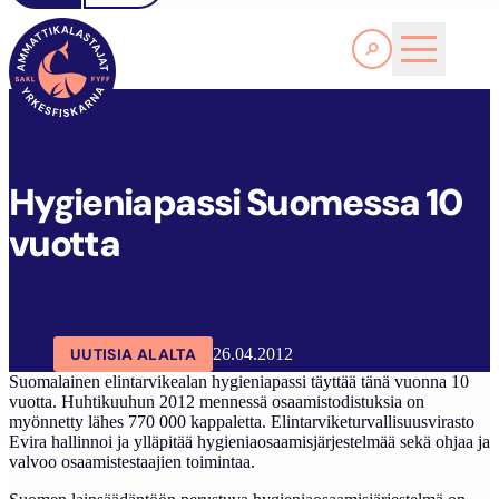
Lue lisää
H
YGIENIAPASSI SUOMESSA 10 VUOTTA
SAKL
ARTIKKELIT
AJANKOHTAISTA
Hygieniapassi Suomessa 10
vuotta
UUTISIA ALALTA
26.04.2012
Suomalainen elintarvikealan hygieniapassi täyttää tänä vuonna 10
vuotta. Huhtikuuhun 2012 mennessä osaamistodistuksia on
myönnetty lähes 770 000 kappaletta. Elintarviketurvallisuusvirasto
Evira hallinnoi ja ylläpitää hygieniaosaamisjärjestelmää sekä ohjaa ja
valvoo osaamistestaajien toimintaa.