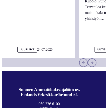
Kuopio, Puijo
Tervetuloa kes
muikunkalastuk
yhteistyön…
24.07.2026
JUURI NYT
UUTISI
Suomen Ammattikalastajaliitto r.y.
Finlands Yrkesfiskarförbund r.f.
050 336 6100