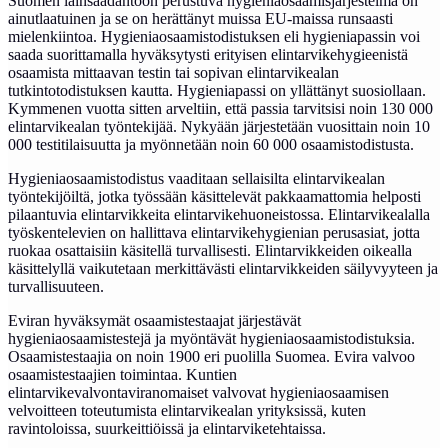
Suomen lainsäädäntöön perustuva hygieniaosaamisjärjestelmä on
ainutlaatuinen ja se on herättänyt muissa EU-maissa runsaasti
mielenkiintoa. Hygieniaosaamistodistuksen eli hygieniapassin voi
saada suorittamalla hyväksytysti erityisen elintarvikehygieenistä
osaamista mittaavan testin tai sopivan elintarvikealan
tutkintotodistuksen kautta. Hygieniapassi on yllättänyt suosiollaan.
Kymmenen vuotta sitten arveltiin, että passia tarvitsisi noin 130 000
elintarvikealan työntekijää. Nykyään järjestetään vuosittain noin 10
000 testitilaisuutta ja myönnetään noin 60 000 osaamistodistusta.
Hygieniaosaamistodistus vaaditaan sellaisilta elintarvikealan
työntekijöiltä, jotka työssään käsittelevät pakkaamattomia helposti
pilaantuvia elintarvikkeita elintarvikehuoneistossa. Elintarvikealalla
työskentelevien on hallittava elintarvikehygienian perusasiat, jotta
ruokaa osattaisiin käsitellä turvallisesti. Elintarvikkeiden oikealla
käsittelyllä vaikutetaan merkittävästi elintarvikkeiden säilyvyyteen ja
turvallisuuteen.
Eviran hyväksymät osaamistestaajat järjestävät
hygieniaosaamistestejä ja myöntävät hygieniaosaamistodistuksia.
Osaamistestaajia on noin 1900 eri puolilla Suomea. Evira valvoo
osaamistestaajien toimintaa. Kuntien
elintarvikevalvontaviranomaiset valvovat hygieniaosaamisen
velvoitteen toteutumista elintarvikealan yrityksissä, kuten
ravintoloissa, suurkeittiöissä ja elintarviketehtaissa.