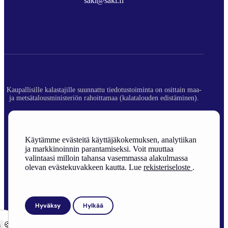
sakl@sakl.fi
Kaupallisille kalastajille suunnattu tiedotustoiminta on osittain maa-
ja metsätalousministeriön rahoittamaa (kalatalouden edistäminen).
© 2026 Suomen Ammattikalastajaliitto ry.
Rekisteriseloste
Käytämme evästeitä käyttäjäkokemuksen, analytiikan
ja markkinoinnin parantamiseksi. Voit muuttaa
Sivuston toteutus
valintaasi milloin tahansa vasemmassa alakulmassa
olevan evästekuvakkeen kautta. Lue
rekisteriseloste
.
Hyväksy
Hylkää
ä