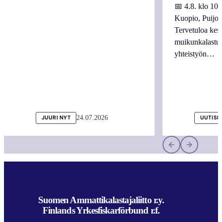
📅 4.8. klo 10
Kuopio, Puijo
Tervetuloa kes
muikunkalastuk
yhteistyön…
24.07.2026
JUURI NYT
UUTISI
Suomen Ammattikalastajaliitto r.y.
Finlands Yrkesfiskarförbund r.f.