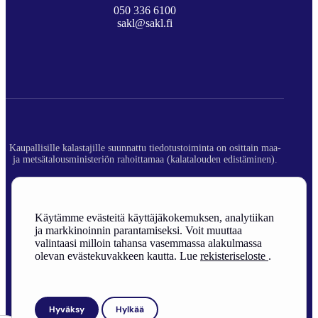
050 336 6100
sakl@sakl.fi
Kaupallisille kalastajille suunnattu tiedotustoiminta on osittain maa-
ja metsätalousministeriön rahoittamaa (kalatalouden edistäminen).
© 2026 Suomen Ammattikalastajaliitto ry.
Rekisteriseloste
Käytämme evästeitä käyttäjäkokemuksen, analytiikan
ja markkinoinnin parantamiseksi. Voit muuttaa
Sivuston toteutus
valintaasi milloin tahansa vasemmassa alakulmassa
olevan evästekuvakkeen kautta. Lue
rekisteriseloste
.
Hyväksy
Hylkää