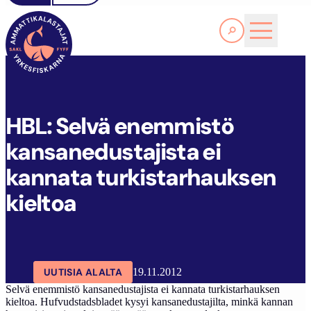
Lue lisää
H
BL: SELVÄ ENEMMISTÖ KANSANEDUSTAJISTA EI KANNATA TURKISTARHAUKSEN KIELTOA
SAKL
ARTIKKELIT
AJANKOHTAISTA
HBL: Selvä enemmistö
kansanedustajista ei
kannata turkistarhauksen
kieltoa
UUTISIA ALALTA
19.11.2012
Selvä enemmistö kansanedustajista ei kannata turkistarhauksen
kieltoa. Hufvudstadsbladet kysyi kansanedustajilta, minkä kannan