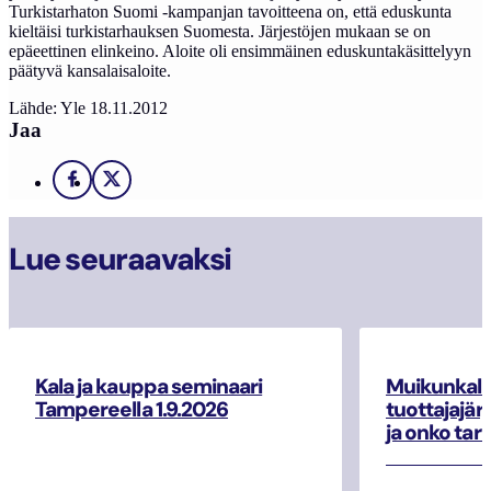
Turkistarhaton Suomi -kampanjan tavoitteena on, että eduskunta
kieltäisi turkistarhauksen Suomesta. Järjestöjen mukaan se on
epäeettinen elinkeino. Aloite oli ensimmäinen eduskuntakäsittelyyn
päätyvä kansalaisaloite.
Lähde: Yle 18.11.2012
Jaa
Facebook
X
Lue seuraavaksi
Kala ja kauppa seminaari
Muikunkala
Tampereella 1.9.2026
tuottajajär
ja onko tar