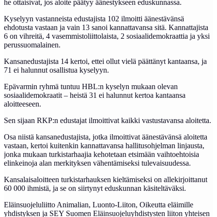
he ottaisivat, jos aloite päätyy äänestykseen eduskunnassa.
Kyselyyn vastanneista edustajista 102 ilmoitti äänestävänsä
ehdotusta vastaan ja vain 13 sanoi kannattavansa sitä. Kannattajista
6 on vihreitä, 4 vasemmistoliittolaista, 2 sosiaalidemokraattia ja yksi
perussuomalainen.
Kansanedustajista 14 kertoi, ettei ollut vielä päättänyt kantaansa, ja
71 ei halunnut osallistua kyselyyn.
Epävarmin ryhmä tuntuu HBL:n kyselyn mukaan olevan
sosiaalidemokraatit – heistä 31 ei halunnut kertoa kantaansa
aloitteeseen.
Sen sijaan RKP:n edustajat ilmoittivat kaikki vastustavansa aloitetta.
Osa niistä kansanedustajista, jotka ilmoittivat äänestävänsä aloitetta
vastaan, kertoi kuitenkin kannattavansa hallitusohjelman linjausta,
jonka mukaan turkistarhaajia kehotetaan etsimään vaihtoehtoisia
elinkeinoja alan merkityksen vähentämiseksi tulevaisuudessa.
Kansalaisaloitteen turkistarhauksen kieltämiseksi on allekirjoittanut
60 000 ihmistä, ja se on siirtynyt eduskunnan käsiteltäväksi.
Eläinsuojeluliitto Animalian, Luonto-Liiton, Oikeutta eläimille
yhdistyksen ja SEY Suomen Eläinsuojeluyhdistysten liiton yhteisen