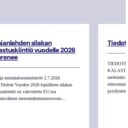
janlahden silakan
Tiedot
astuskiintiö vuodelle 2026
urenee
TIEDOTE
KALASTAJI
merkintäva
ja metsätalousministeriö 2.7.2026
elinvoimake
Tiedote Vuoden 2026 lopullinen silakan
pyydysten m
tuskiintiö on vahvistettu EU:ssa
ainvälisen merentutkimusneuvosto…