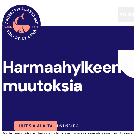
Artikke
SAKL
ARTIKKELIT
AJANKOHTAISTA
Harmaahylkeen 
muutoksia
UUTISIA ALALTA
05.06.2014
Valtioneuvosto on tänään vahvistanut metsästysasetuksen muutoksen,