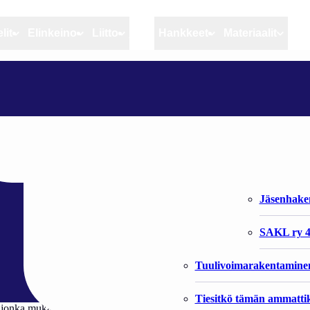
lit
Elinkeino
Liitto
MSC
Hankkeet
Materiaalit
Artikkelit
Elinkeino
Liitto
HARMAAHYLKEEN METSÄSTYKSEEN MUUTOKSIA
Ajankohtaista
Kiintiöseuranta
Organisaat
Blogit
Rannikko ja sisävesikal
Liiton vast
metsästykseen
Heikin horisontista
Elinkeinokalatalouden t
Jäsenjärje
Kalat ja kalatalous
Jäsenhak
Vahinkoeläimet
SAKL ry 4
Tuulivoimarakentamine
Tiesitkö tämän ammattik
 jonka mukaan harmaahylkeen metsästykseen ei enää edellytetä pyyntil