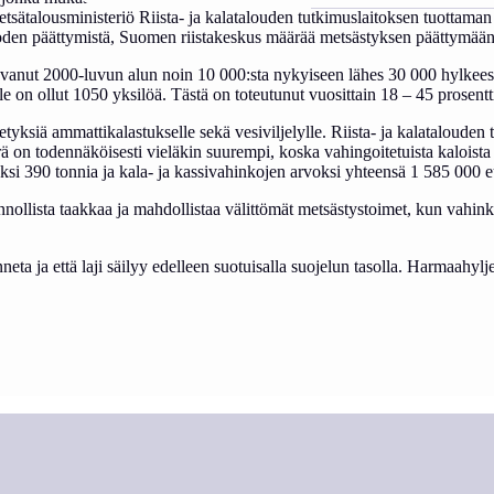
metsätalousministeriö Riista- ja kalatalouden tutkimuslaitoksen tuottaman
svuoden päättymistä, Suomen riistakeskus määrää metsästyksen päättymään
anut 2000-luvun alun noin 10 000:sta nykyiseen lähes 30 000 hylkeese
le on ollut 1050 yksilöä. Tästä on toteutunut vuosittain 18 – 45 prosentt
siä ammattikalastukselle sekä vesiviljelylle. Riista- ja kalatalouden
rä on todennäköisesti vieläkin suurempi, koska vahingoitetuista kalois
si 390 tonnia ja kala- ja kassivahinkojen arvoksi yhteensä 1 585 000 e
nnollista taakkaa ja mahdollistaa välittömät metsästystoimet, kun vahink
neta ja että laji säilyy edelleen suotuisalla suojelun tasolla. Harmaahylj