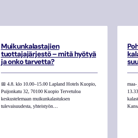
Muikunkalastajien
Poh
tuottajajärjestö – mitä hyötyä
kal
ja onko tarvetta?
su
📅 4.8. klo 10.00–15.00 Lapland Hotels Kuopio,
maa- 
Puijonkatu 32, 70100 Kuopio Tervetuloa
13.33
keskustelemaan muikunkalastuksen
kalas
tulevaisuudesta, yhteistyön…
Kans