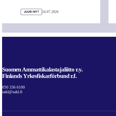
24.07.2026
JUURI NYT
Suomen Ammattikalastajaliitto r.y.
Finlands Yrkesfiskarförbund r.f.
050 336 6100
sakl@sakl.fi