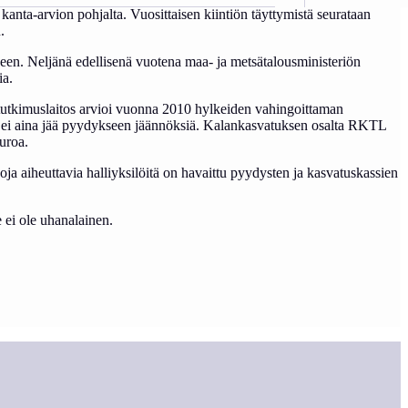
 kanta-arvion pohjalta. Vuosittaisen kiintiön täyttymistä seurataan
.
en. Neljänä edellisenä vuotena maa- ja metsätalousministeriön
ia.
 tutkimuslaitos arvioi vuonna 2010 hylkeiden vahingoittaman
ta ei aina jää pyydykseen jäännöksiä. Kalankasvatuksen osalta RKTL
uroa.
oja aiheuttavia halliyksilöitä on havaittu pyydysten ja kasvatuskassien
e ei ole uhanalainen.