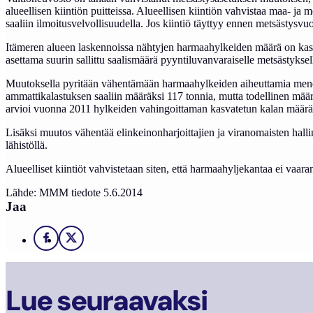
alueellisen kiintiön puitteissa. Alueellisen kiintiön vahvistaa maa- ja 
saaliin ilmoitusvelvollisuudella. Jos kiintiö täyttyy ennen metsästy
Itämeren alueen laskennoissa nähtyjen harmaahylkeiden määrä on kasv
asettama suurin sallittu saalismäärä pyyntiluvanvaraiselle metsästyksel
Muutoksella pyritään vähentämään harmaahylkeiden aiheuttamia menetyk
ammattikalastuksen saaliin määräksi 117 tonnia, mutta todellinen mää
arvioi vuonna 2011 hylkeiden vahingoittaman kasvatetun kalan määräk
Lisäksi muutos vähentää elinkeinonharjoittajien ja viranomaisten halli
lähistöllä.
Alueelliset kiintiöt vahvistetaan siten, että harmaahyljekantaa ei vaaran
Lähde: MMM tiedote 5.6.2014
Jaa
Facebook
X
Lue seuraavaksi