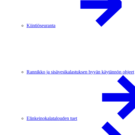
Kiintiöseuranta
Rannikko ja sisävesikalastuksen hyvän käytännön ohjeet
Elinkeinokalatalouden tuet