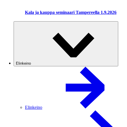
Kala ja kauppa seminaari Tampereella 1.9.2026
Elinkeino
Elinkeino