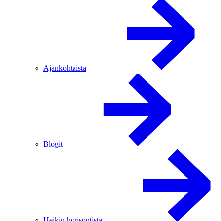
Ajankohtaista
Blogit
Heikin horisontista