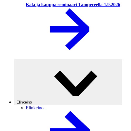
Kala ja kauppa seminaari Tampereella 1.9.2026
Elinkeino
Elinkeino