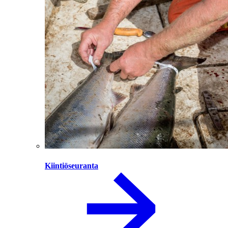
Kiintiöseuranta