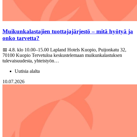
Muikunkalastajien tuottajajärjestö – mitä hyötyä ja
onko tarvetta?
📅 4.8. klo 10.00–15.00 Lapland Hotels Kuopio, Puijonkatu 32,
70100 Kuopio Tervetuloa keskustelemaan muikunkalastuksen
tulevaisuudesta, yhteistyön…
Uutisia alalta
10.07.2026