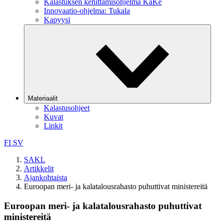
Kalastuksen kehittämisohjelma KaKe
Innovaatio-ohjelma: Tukala
Kapyysi
Materiaalit
Kalastusohjeet
Kuvat
Linkit
FI
SV
SAKL
Artikkelit
Ajankohtaista
Euroopan meri- ja kalatalousrahasto puhuttivat ministereitä
Euroopan meri- ja kalatalousrahasto puhuttivat
ministereitä