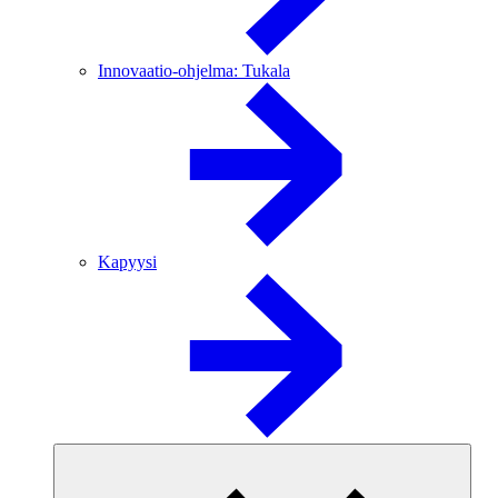
Innovaatio-ohjelma: Tukala
Kapyysi