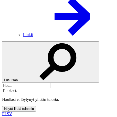
Linkit
Lue lisää
Tulokset:
Haullasi ei löytynyt yhtään tulosta.
Näytä lisää tuloksia
FI
SV