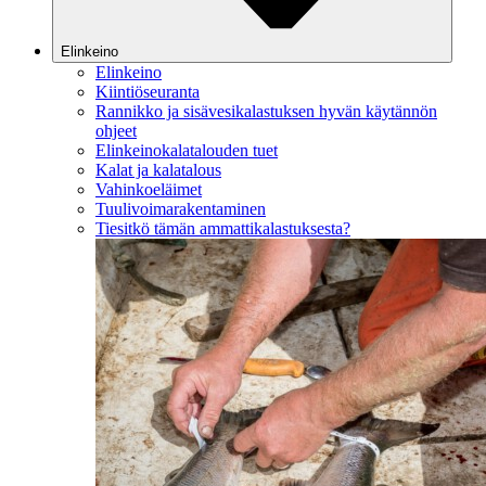
Elinkeino
Elinkeino
Kiintiöseuranta
Rannikko ja sisävesikalastuksen hyvän käytännön
ohjeet
Elinkeinokalatalouden tuet
Kalat ja kalatalous
Vahinkoeläimet
Tuulivoimarakentaminen
Tiesitkö tämän ammattikalastuksesta?