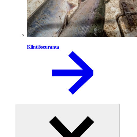
Kiintiöseuranta