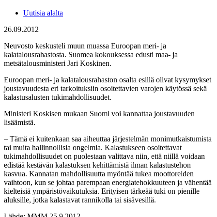
Uutisia alalta
26.09.2012
Neuvosto keskusteli muun muassa Euroopan meri- ja
kalatalousrahastosta. Suomea kokouksessa edusti maa- ja
metsätalousministeri Jari Koskinen.
Euroopan meri- ja kalatalousrahaston osalta esillä olivat kysymykset
joustavuudesta eri tarkoituksiin osoitettavien varojen käytössä sekä
kalastusalusten tukimahdollisuudet.
Ministeri Koskisen mukaan Suomi voi kannattaa joustavuuden
lisäämistä.
– Tämä ei kuitenkaan saa aiheuttaa järjestelmän monimutkaistumista
tai muita hallinnollisia ongelmia. Kalastukseen osoitettavat
tukimahdollisuudet on puolestaan valittava niin, että niillä voidaan
edistää kestävän kalastuksen kehittämistä ilman kalastustehon
kasvua. Kannatan mahdollisuutta myöntää tukea moottoreiden
vaihtoon, kun se johtaa parempaan energiatehokkuuteen ja vähentää
kielteisiä ympäristövaikutuksia. Erityisen tärkeää tuki on pienille
aluksille, jotka kalastavat rannikolla tai sisävesillä.
Lähde: MMM 25.9.2012