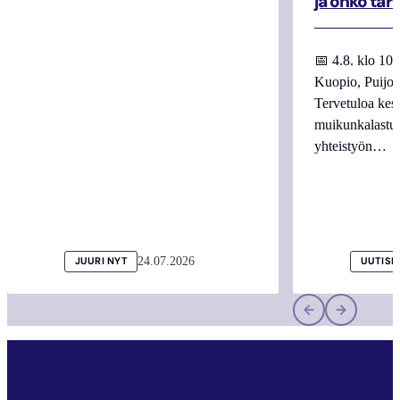
ja onko tar
📅 4.8. klo 10
Kuopio, Puijo
Tervetuloa kes
muikunkalastuk
yhteistyön…
24.07.2026
JUURI NYT
UUTISI