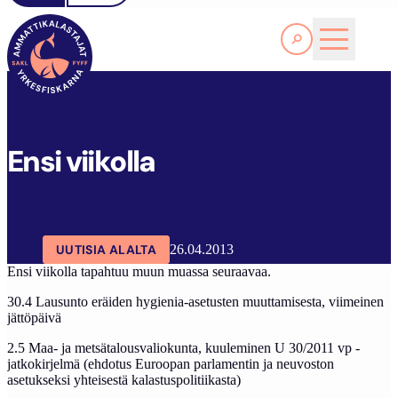
Lue lisää
SAKL
ARTIKKELIT
AJANKOHTAISTA
ENSI VIIKOLLA
Ensi viikolla
UUTISIA ALALTA
26.04.2013
Ensi viikolla tapahtuu muun muassa seuraavaa.
30.4 Lausunto eräiden hygienia-asetusten muuttamisesta, viimeinen
jättöpäivä
2.5 Maa- ja metsätalousvaliokunta, kuuleminen U 30/2011 vp -
jatkokirjelmä (ehdotus Euroopan parlamentin ja neuvoston
asetukseksi yhteisestä kalastuspolitiikasta)