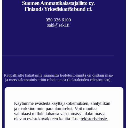
Suomen Ammattikalastajaliitto r.y.
Finlands Yrkesfiskarförbund r.f.
050 336 6100
sakl@sakl.fi
Kaupallisille kalastajille suunnattu tiedotustoiminta on osittain maa-
ja metsätalousministeriön rahoittamaa (kalatalouden edistäminen).
© 2026 Suomen Ammattikalastajaliitto ry.
Rekisteriseloste
Käytämme evästeitä käyttäjäkokemuksen, analytiikan
ja markkinoinnin parantamiseksi. Voit muuttaa
Sivuston toteutus
valintaasi milloin tahansa vasemmassa alakulmassa
olevan evästekuvakkeen kautta. Lue
rekisteriseloste
.