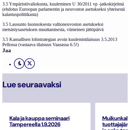
3.5 Ympäristövaliokunta, kuuleminen U 30/2011 vp -jatkokirjelmä
(ehdotus Euroopan parlamentin ja neuvoston asetukseksi yhteisestä
kalastuspolitiikasta)
3.5 Lausunto luonnoksesta valtioneuvoston asetukseksi
metsästysasetuksen muuttamisesta, viimeinen jättöpäivä
3.5 Kansallisen lohistrategian avoin kuulemistilaisuus 3.5.2013
Pellossa (vastaava tilaisuus Vaasassa 6.5!)
Jaa
Facebook
X
Lue seuraavaksi
Kala ja kauppa seminaari
Muikunkala
Tampereella 1.9.2026
tuottajajär