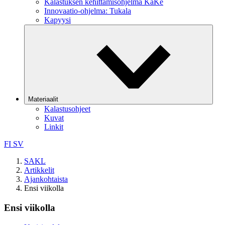
Kalastuksen kehittämisohjelma KaKe
Innovaatio-ohjelma: Tukala
Kapyysi
Materiaalit
Kalastusohjeet
Kuvat
Linkit
FI
SV
SAKL
Artikkelit
Ajankohtaista
Ensi viikolla
Ensi viikolla