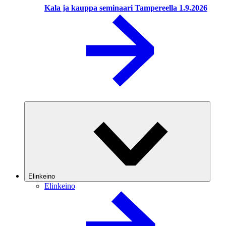
Kala ja kauppa seminaari Tampereella 1.9.2026
Elinkeino
Elinkeino