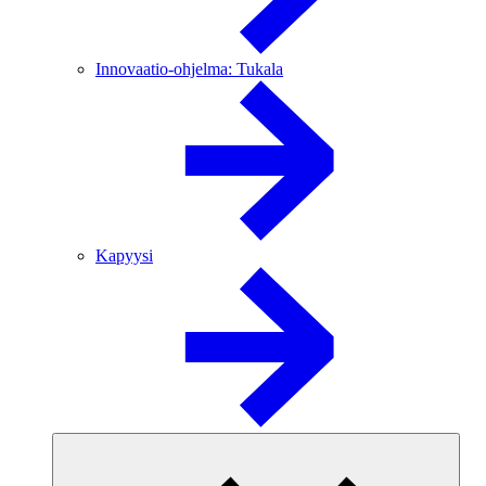
Innovaatio-ohjelma: Tukala
Kapyysi