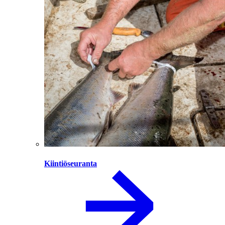
Kiintiöseuranta