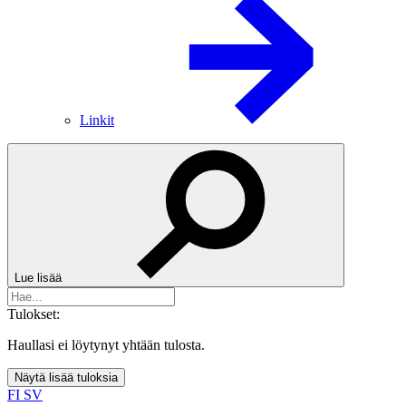
Linkit
Lue lisää
Tulokset:
Haullasi ei löytynyt yhtään tulosta.
Näytä lisää tuloksia
FI
SV