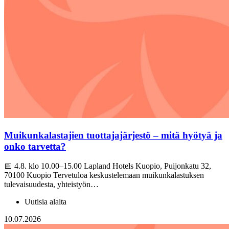
Muikunkalastajien tuottajajärjestö – mitä hyötyä ja
onko tarvetta?
📅 4.8. klo 10.00–15.00 Lapland Hotels Kuopio, Puijonkatu 32,
70100 Kuopio Tervetuloa keskustelemaan muikunkalastuksen
tulevaisuudesta, yhteistyön…
Uutisia alalta
10.07.2026