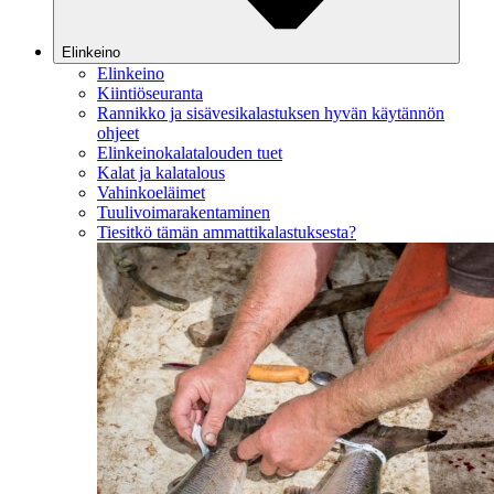
Elinkeino
Elinkeino
Kiintiöseuranta
Rannikko ja sisävesikalastuksen hyvän käytännön
ohjeet
Elinkeinokalatalouden tuet
Kalat ja kalatalous
Vahinkoeläimet
Tuulivoimarakentaminen
Tiesitkö tämän ammattikalastuksesta?