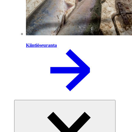
Kiintiöseuranta