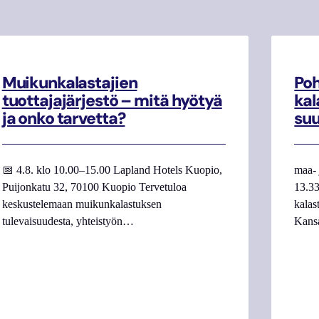
Muikunkalastajien
Poh
tuottajajärjestö – mitä hyötyä
kal
ja onko tarvetta?
su
📅 4.8. klo 10.00–15.00 Lapland Hotels Kuopio,
maa- 
Puijonkatu 32, 70100 Kuopio Tervetuloa
13.33
keskustelemaan muikunkalastuksen
kalas
tulevaisuudesta, yhteistyön…
Kans