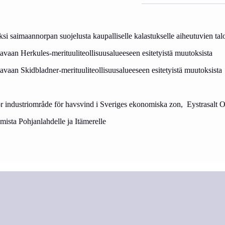
 saimaannorpan suojelusta kaupalliselle kalastukselle aiheutuvien talo
vaan Herkules-merituuliteollisuusalueeseen esitetyistä muutoksista
vaan Skidbladner-merituuliteollisuusalueeseen esitetyistä muutoksista
för industriområde för havsvind i Sveriges ekonomiska zon, Eystrasalt 
ista Pohjanlahdelle ja Itämerelle