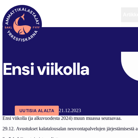
Artikke
SAKL
ARTIKKELIT
AJANKOHTAISTA
ENSI VI
Ensi viikolla
UUTISIA ALALTA
21.12.2023
Ensi viikolla (ja alkuvuodesta 2024) muun muassa seuraavaa.
29.12. Avustukset kalatalousalan neuvontapalvelujen järjestämisestä 