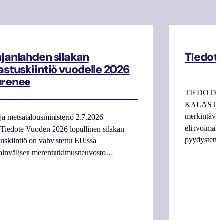
janlahden silakan
Tiedot
astuskiintiö vuodelle 2026
urenee
TIEDOTE
KALASTAJI
merkintäva
ja metsätalousministeriö 2.7.2026
elinvoimake
Tiedote Vuoden 2026 lopullinen silakan
pyydysten m
tuskiintiö on vahvistettu EU:ssa
ainvälisen merentutkimusneuvosto…