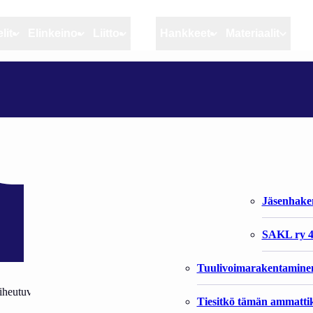
lit
Elinkeino
Liitto
MSC
Hankkeet
Materiaalit
Artikkelit
Elinkeino
Liitto
IKOLLA
Ajankohtaista
Kiintiöseuranta
Organisaat
Blogit
Rannikko ja sisävesikal
Liiton vast
Heikin horisontista
Elinkeinokalatalouden t
Jäsenjärje
Kalat ja kalatalous
Jäsenhak
Vahinkoeläimet
SAKL ry 4
Tuulivoimarakentamine
aiheutuviin kustannuksiin vuodelle 2024 (yleisavustus), viimeinen haku
Tiesitkö tämän ammattik