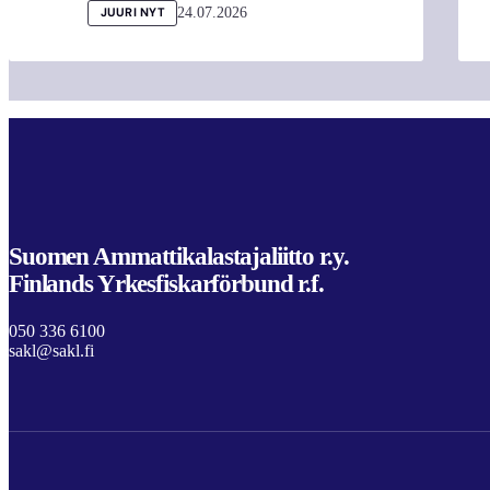
24.07.2026
JUURI NYT
Suomen Ammattikalastajaliitto r.y.
Finlands Yrkesfiskarförbund r.f.
050 336 6100
sakl@sakl.fi