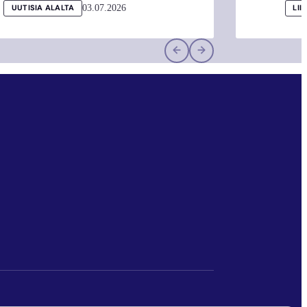
03.07.2026
UUTISIA ALALTA
LII