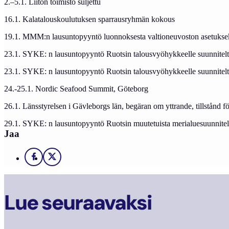
2.–5.1. Liiton toimisto suljettu
16.1. Kalatalouskoulutuksen sparrausryhmän kokous
19.1. MMM:n lausuntopyyntö luonnoksesta valtioneuvoston asetukseksi
23.1. SYKE: n lausuntopyyntö Ruotsin talousvyöhykkeelle suunnitelta
23.1. SYKE: n lausuntopyyntö Ruotsin talousvyöhykkeelle suunnitelta
24.-25.1. Nordic Seafood Summit, Göteborg
26.1. Länsstyrelsen i Gävleborgs län, begäran om yttrande, tillstånd 
29.1. SYKE: n lausuntopyyntö Ruotsin muutetuista merialuesuunnitelm
Jaa
Facebook
X
Lue seuraavaksi