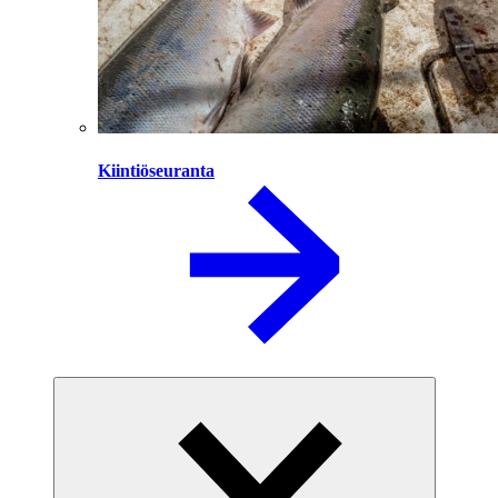
Kiintiöseuranta