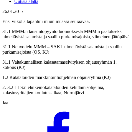
Uutisia alalta
26.01.2017
Ensi viikolla tapahtuu muun muassa seuraavaa.
31.1 MMM:n lausuntopyyntö luonnoksesta MMM:n päätökseksi
nimettävistä satamista ja saaliin purkamisajoista, viimeinen jättöpäivä
31.1 Neuvottelu MMM – SAKL nimettävistä satamista ja saaliin
purkamisajoista (OS, KJ)
31.1 Valtakunnallisen kalasatamaselvityksen ohjausryhmän 1.
kokous (KJ)
1.2 Kalatalouden markkinointiohjelman ohjausryhmä (KJ)
2.-3.2 TTS:n elinkeinokalatalouden kehittämisohjelma,
kalastusyrittäjien koulutus alkaa, Nurmijärvi
Jaa