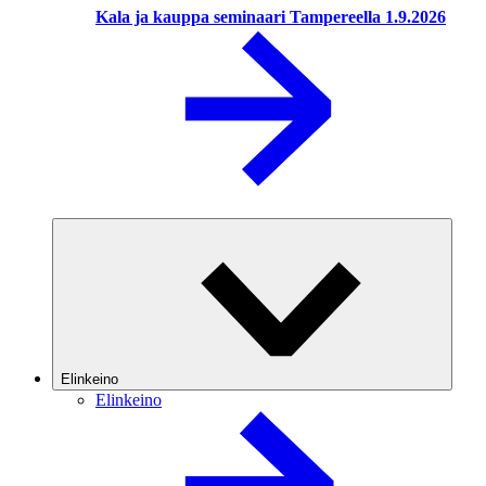
Kala ja kauppa seminaari Tampereella 1.9.2026
Elinkeino
Elinkeino