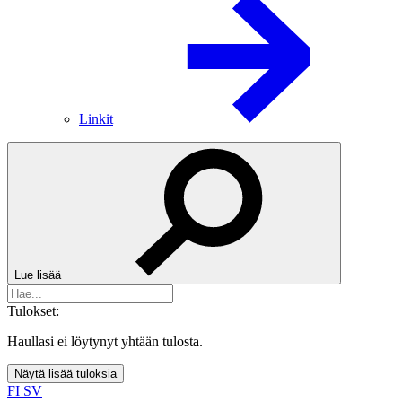
Linkit
Lue lisää
Tulokset:
Haullasi ei löytynyt yhtään tulosta.
Näytä lisää tuloksia
FI
SV