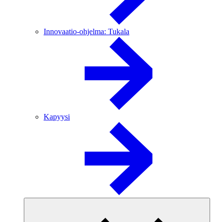
Innovaatio-ohjelma: Tukala
Kapyysi