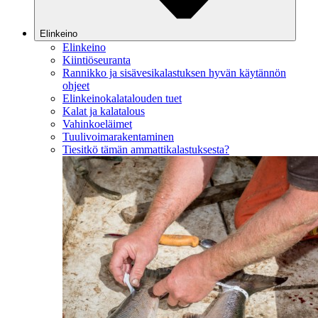
Elinkeino
Elinkeino
Kiintiöseuranta
Rannikko ja sisävesikalastuksen hyvän käytännön
ohjeet
Elinkeinokalatalouden tuet
Kalat ja kalatalous
Vahinkoeläimet
Tuulivoimarakentaminen
Tiesitkö tämän ammattikalastuksesta?