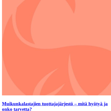
Muikunkalastajien tuottajajärjestö – mitä hyötyä ja
onko tarvetta?