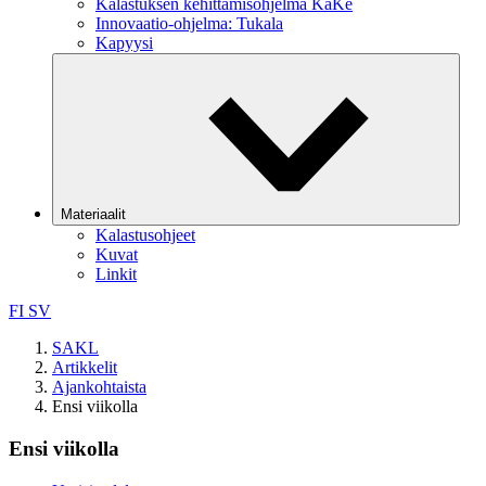
Kalastuksen kehittämisohjelma KaKe
Innovaatio-ohjelma: Tukala
Kapyysi
Materiaalit
Kalastusohjeet
Kuvat
Linkit
FI
SV
SAKL
Artikkelit
Ajankohtaista
Ensi viikolla
Ensi viikolla