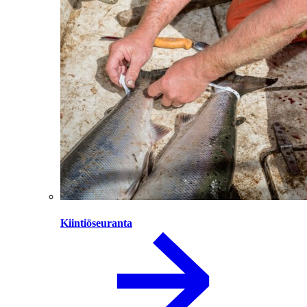
Kiintiöseuranta