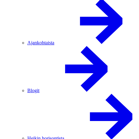
Ajankohtaista
Blogit
Heikin horisontista