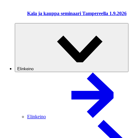
Kala ja kauppa seminaari Tampereella 1.9.2026
Elinkeino
Elinkeino