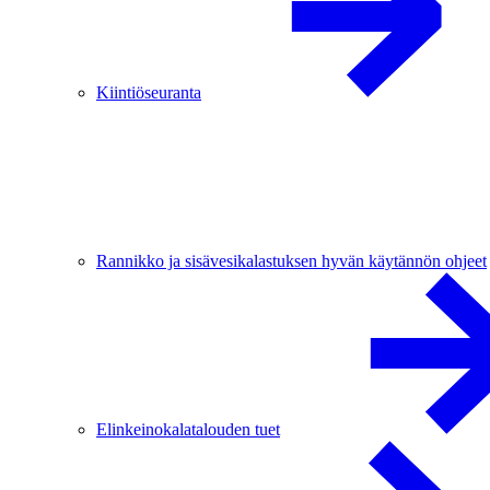
Kiintiöseuranta
Rannikko ja sisävesikalastuksen hyvän käytännön ohjeet
Elinkeinokalatalouden tuet