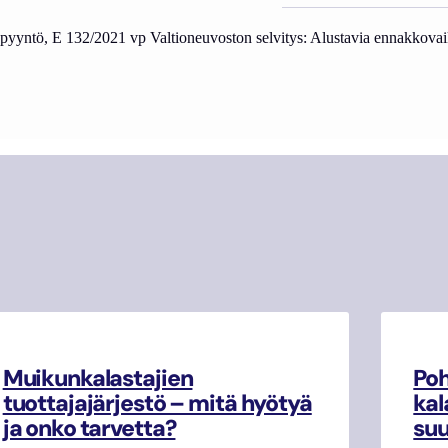
topyyntö, E 132/2021 vp Valtioneuvoston selvitys: Alustavia ennakkovai
Muikunkalastajien
Poh
tuottajajärjestö – mitä hyötyä
kal
ja onko tarvetta?
su