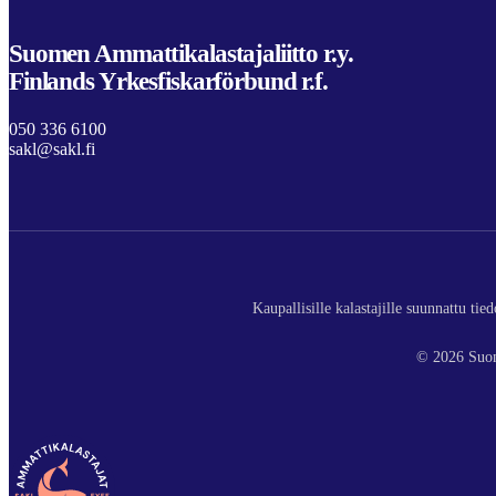
Suomen Ammattikalastajaliitto r.y.
Finlands Yrkesfiskarförbund r.f.
050 336 6100
sakl@sakl.fi
Kaupallisille kalastajille suunnattu ti
© 2026 Suom