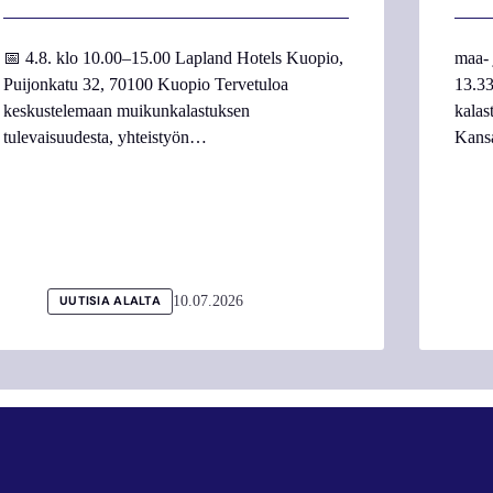
📅 4.8. klo 10.00–15.00 Lapland Hotels Kuopio,
maa- 
Puijonkatu 32, 70100 Kuopio Tervetuloa
13.33
keskustelemaan muikunkalastuksen
kalas
tulevaisuudesta, yhteistyön…
Kans
10.07.2026
UUTISIA ALALTA