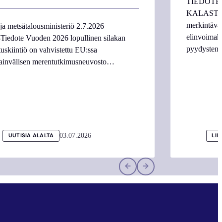
TIEDOTE
KALASTAJI
merkintäva
ja metsätalousministeriö 2.7.2026
elinvoimake
Tiedote Vuoden 2026 lopullinen silakan
pyydysten m
tuskiintiö on vahvistettu EU:ssa
ainvälisen merentutkimusneuvosto…
03.07.2026
UUTISIA ALALTA
LII