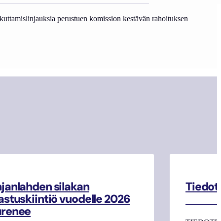
kuttamislinjauksia perustuen komission kestävän rahoituksen
janlahden silakan
Tiedot
astuskiintiö vuodelle 2026
urenee