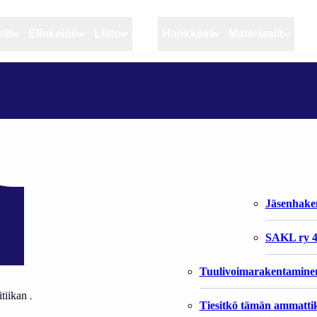
lit
Elinkeino
Liitto
MSC
Hankkeet
Materiaalit
Artikkelit
Elinkeino
Liitto
IKOLLA
Ajankohtaista
Kiintiöseuranta
Organisaat
Blogit
Rannikko ja sisävesikal
Liiton vast
Heikin horisontista
Elinkeinokalatalouden t
Jäsenjärje
Kalat ja kalatalous
Jäsenhak
Vahinkoeläimet
SAKL ry 4
Tuulivoimarakentamine
iikan seuraamusjärjestelmästä ja valvonnasta annetun lain muuttamises
Tiesitkö tämän ammattik