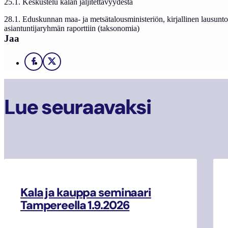
25.1. Keskustelu kalan jäljitettävyydestä
28.1. Eduskunnan maa- ja metsätalousministeriön, kirjallinen lausun
asiantuntijaryhmän raporttiin (taksonomia)
Jaa
Facebook
X
Lue seuraavaksi
Kala ja kauppa seminaari
Tampereella 1.9.2026