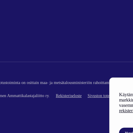
edotustoiminta on osittain maa- ja metsätalousministeriön rahoittamaa (kalatalou
Käytämm
en Ammattikalastajaliitto ry.
Rekisteriseloste
Sivuston toteutus
markkin
vasemm
rekiste