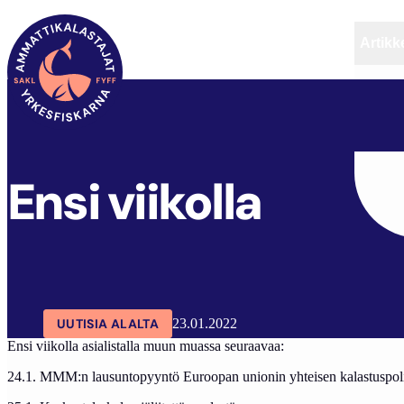
Artikke
SAKL
ARTIKKELIT
AJANKOHTAISTA
ENSI VI
Ensi viikolla
UUTISIA ALALTA
23.01.2022
Ensi viikolla asialistalla muun muassa seuraavaa:
24.1. MMM:n lausuntopyyntö Euroopan unionin yhteisen kalastuspolit