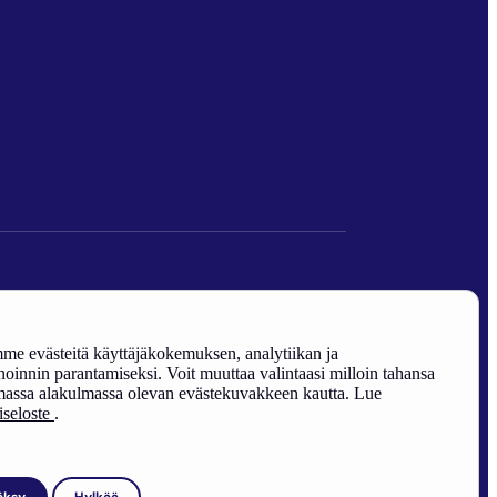
den edistäminen).
e evästeitä käyttäjäkokemuksen, analytiikan ja
oinnin parantamiseksi. Voit muuttaa valintaasi milloin tahansa
assa alakulmassa olevan evästekuvakkeen kautta. Lue
riseloste
.