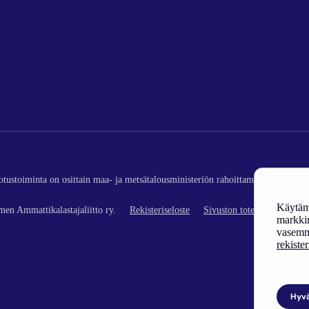
edotustoiminta on osittain maa- ja metsätalousministeriön rahoittamaa (kalatalou
Käytämm
en Ammattikalastajaliitto ry.
Rekisteriseloste
Sivuston toteutus
markkin
vasemm
rekiste
Hyv