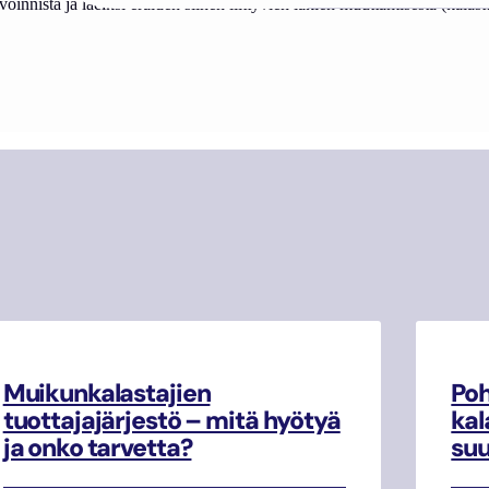
nista ja laeiksi eräiden siihen liittyvien lakien muuttamisesta (kalas
Muikunkalastajien
Poh
tuottajajärjestö – mitä hyötyä
kal
ja onko tarvetta?
su