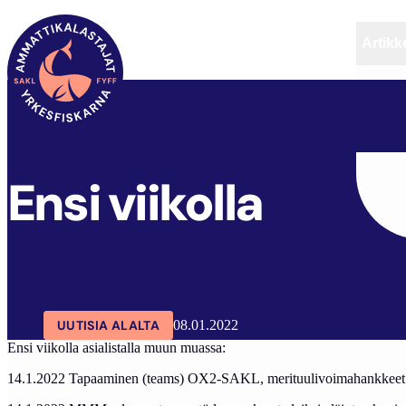
Artikke
SAKL
ARTIKKELIT
AJANKOHTAISTA
ENSI VI
Ensi viikolla
UUTISIA ALALTA
08.01.2022
Ensi viikolla asialistalla muun muassa:
14.1.2022 Tapaaminen (teams) OX2-SAKL, merituulivoimahankkeet 