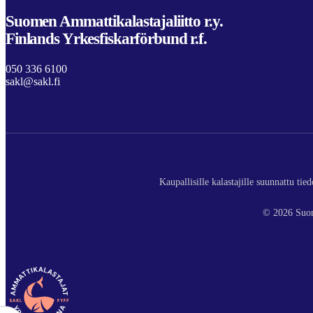
Suomen Ammattikalastajaliitto r.y.
Finlands Yrkesfiskarförbund r.f.
050 336 6100
sakl@sakl.fi
Kaupallisille kalastajille suunnattu ti
© 2026 Suom