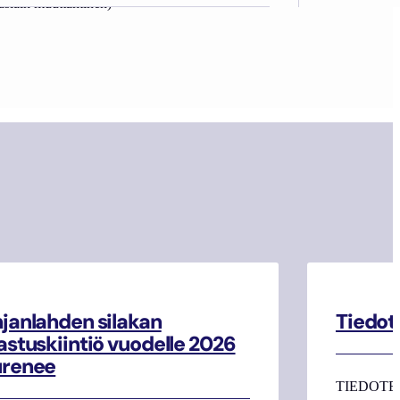
tuslain muuttaminen)
janlahden silakan
Tiedot
astuskiintiö vuodelle 2026
urenee
TIEDOTE