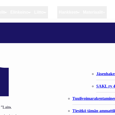
lit
Elinkeino
Liitto
MSC
Hankkeet
Materiaalit
Artikkelit
Elinkeino
Liitto
IKOLLA
Ajankohtaista
Kiintiöseuranta
Organisaat
Blogit
Rannikko ja sisävesikal
Liiton vast
Heikin horisontista
Elinkeinokalatalouden t
Jäsenjärje
Kalat ja kalatalous
Jäsenhak
Vahinkoeläimet
SAKL ry 4
Tuulivoimarakentamine
”Laine” ja ”Halla”
Tiesitkö tämän ammattik