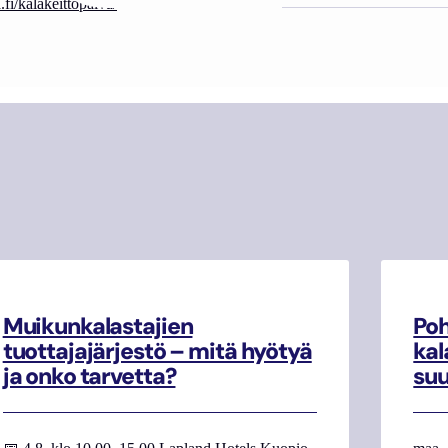
fi/kalakeittopaiva/
Muikunkalastajien
Poh
tuottajajärjestö – mitä hyötyä
kal
ja onko tarvetta?
su