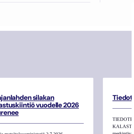
janlahden silakan
Tiedot
astuskiintiö vuodelle 2026
urenee
TIEDOTE
KALASTAJI
merkintäva