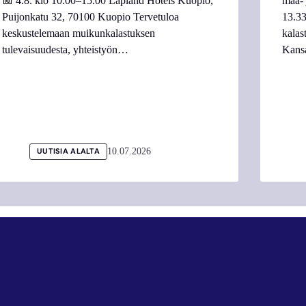
📅 4.8. klo 10.00–15.00 Lapland Hotels Kuopio,
maa- 
Puijonkatu 32, 70100 Kuopio Tervetuloa
13.33
keskustelemaan muikunkalastuksen
kalas
tulevaisuudesta, yhteistyön…
Kans
10.07.2026
UUTISIA ALALTA