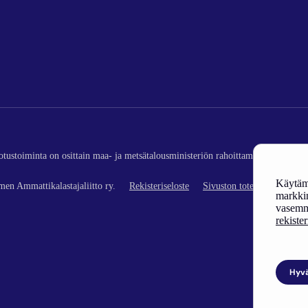
edotustoiminta on osittain maa- ja metsätalousministeriön rahoittamaa (kalatalou
Käytämm
en Ammattikalastajaliitto ry.
Rekisteriseloste
Sivuston toteutus
markkin
vasemm
rekiste
Hyv