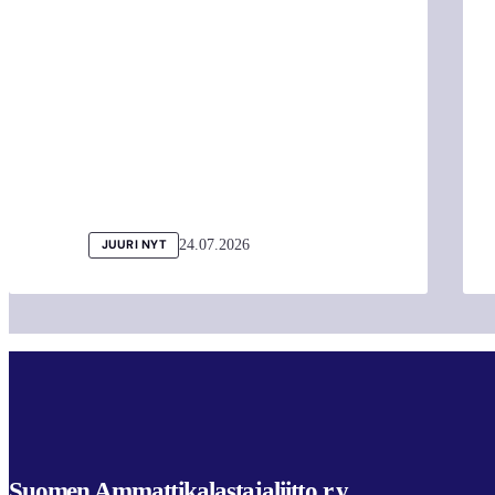
24.07.2026
JUURI NYT
Suomen Ammattikalastajaliitto r.y.