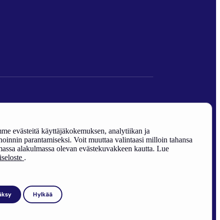
den edistäminen).
e evästeitä käyttäjäkokemuksen, analytiikan ja
oinnin parantamiseksi. Voit muuttaa valintaasi milloin tahansa
assa alakulmassa olevan evästekuvakkeen kautta. Lue
riseloste
.
äksy
Hylkää