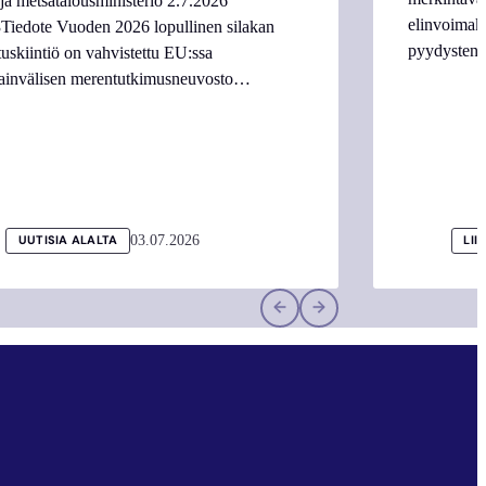
ja metsätalousministeriö 2.7.2026
elinvoimake
Tiedote Vuoden 2026 lopullinen silakan
pyydysten m
tuskiintiö on vahvistettu EU:ssa
ainvälisen merentutkimusneuvosto…
03.07.2026
UUTISIA ALALTA
LII