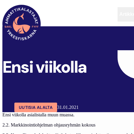
Artikke
SAKL
ARTIKKELIT
AJANKOHTAISTA
ENSI VI
Ensi viikolla
UUTISIA ALALTA
31.01.2021
Ensi viikolla asialistalla muun muassa.
2.2. Markkinointiohjelman ohjausryhmän kokous