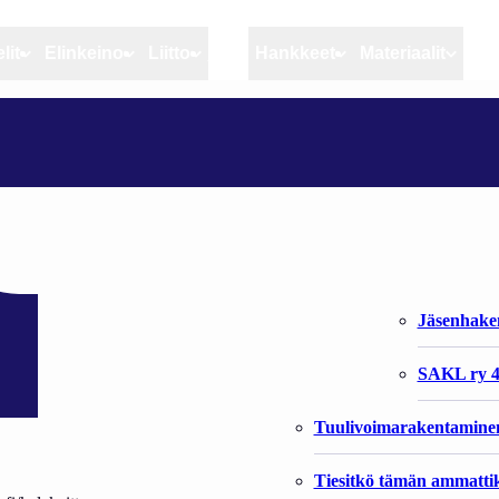
lit
Elinkeino
Liitto
MSC
Hankkeet
Materiaalit
Artikkelit
Elinkeino
Liitto
IKOLLA
Ajankohtaista
Kiintiöseuranta
Organisaat
Blogit
Rannikko ja sisävesikal
Liiton vast
Heikin horisontista
Elinkeinokalatalouden t
Jäsenjärje
Kalat ja kalatalous
Jäsenhak
Vahinkoeläimet
SAKL ry 4
Tuulivoimarakentamine
Tiesitkö tämän ammattik