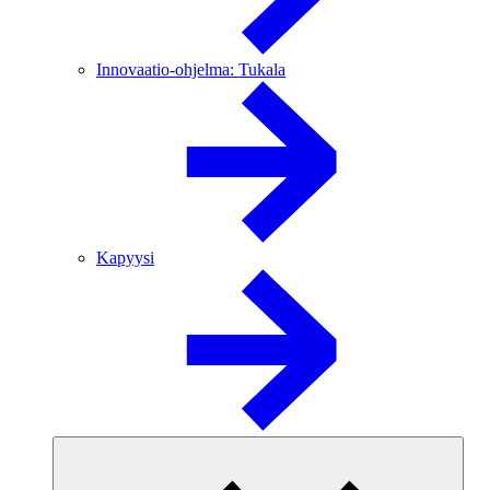
Innovaatio-ohjelma: Tukala
Kapyysi