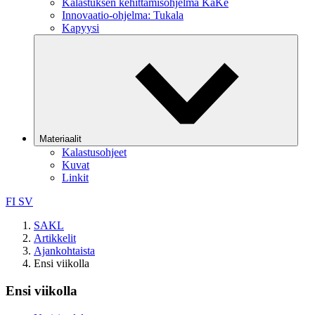
Kalastuksen kehittämisohjelma KaKe
Innovaatio-ohjelma: Tukala
Kapyysi
Materiaalit
Kalastusohjeet
Kuvat
Linkit
FI
SV
SAKL
Artikkelit
Ajankohtaista
Ensi viikolla
Ensi viikolla