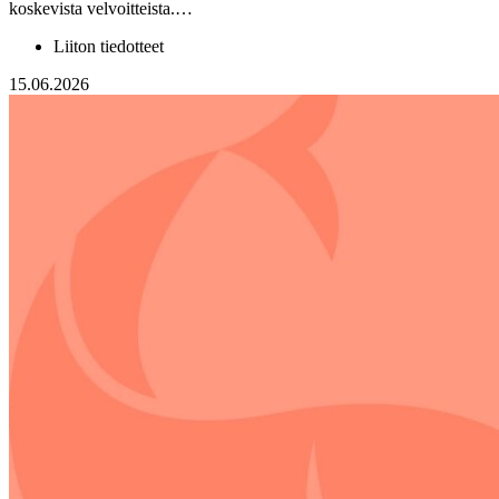
koskevista velvoitteista.…
Liiton tiedotteet
15.06.2026