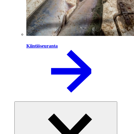
Kiintiöseuranta