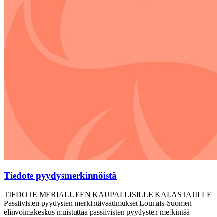
Tiedote pyydysmerkinnöistä
TIEDOTE MERIALUEEN KAUPALLISILLE KALASTAJILLE
Passiivisten pyydysten merkintävaatimukset Lounais-Suomen
elinvoimakeskus muistuttaa passiivisten pyydysten merkintää