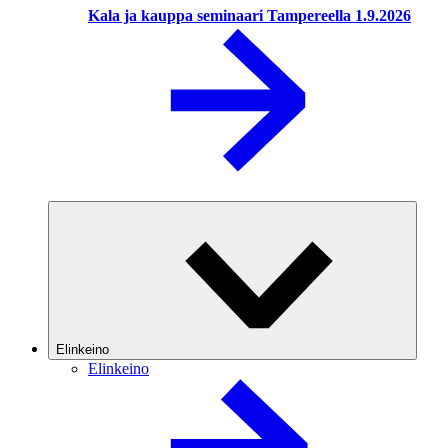
Kala ja kauppa seminaari Tampereella 1.9.2026
Elinkeino
Elinkeino