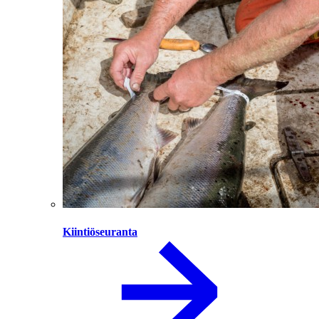
Kiintiöseuranta