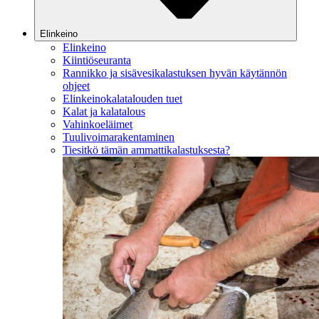
Elinkeino
Elinkeino
Kiintiöseuranta
Rannikko ja sisävesikalastuksen hyvän käytännön
ohjeet
Elinkeinokalatalouden tuet
Kalat ja kalatalous
Vahinkoeläimet
Tuulivoimarakentaminen
Tiesitkö tämän ammattikalastuksesta?