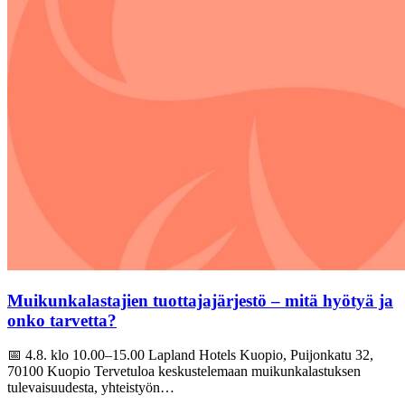
Muikunkalastajien tuottajajärjestö – mitä hyötyä ja
onko tarvetta?
📅 4.8. klo 10.00–15.00 Lapland Hotels Kuopio, Puijonkatu 32,
70100 Kuopio Tervetuloa keskustelemaan muikunkalastuksen
tulevaisuudesta, yhteistyön…