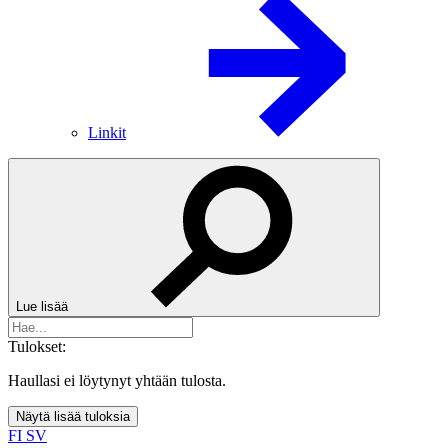
Linkit
Lue lisää
Tulokset:
Haullasi ei löytynyt yhtään tulosta.
Näytä lisää tuloksia
FI
SV