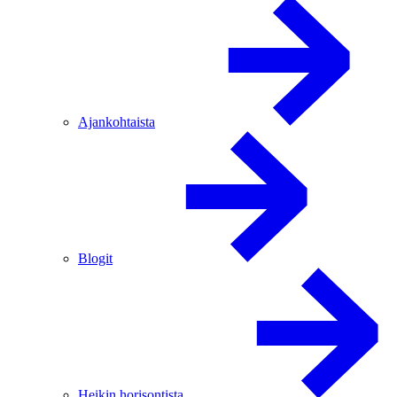
Ajankohtaista
Blogit
Heikin horisontista