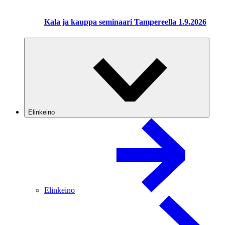
Kala ja kauppa seminaari Tampereella 1.9.2026
Elinkeino
Elinkeino