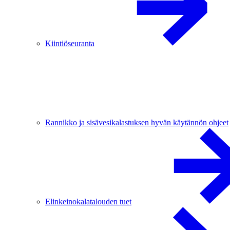
Kiintiöseuranta
Rannikko ja sisävesikalastuksen hyvän käytännön ohjeet
Elinkeinokalatalouden tuet