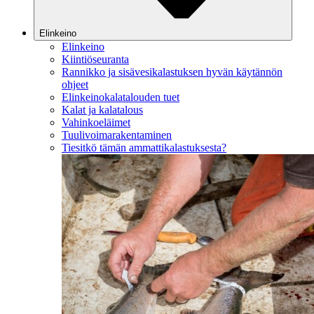
Elinkeino
Elinkeino
Kiintiöseuranta
Rannikko ja sisävesikalastuksen hyvän käytännön
ohjeet
Elinkeinokalatalouden tuet
Kalat ja kalatalous
Vahinkoeläimet
Tuulivoimarakentaminen
Tiesitkö tämän ammattikalastuksesta?