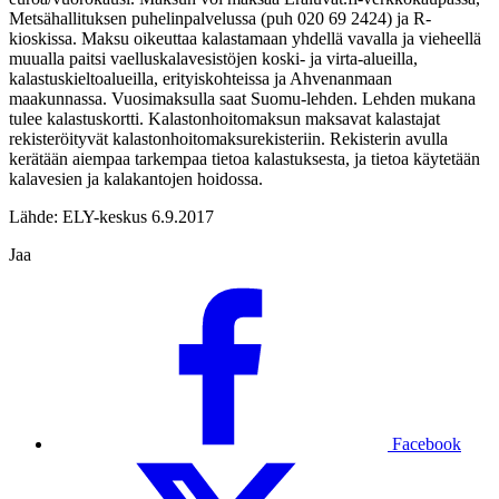
Metsähallituksen puhelinpalvelussa (puh 020 69 2424) ja R-
kioskissa. Maksu oikeuttaa kalastamaan yhdellä vavalla ja vieheellä
muualla paitsi vaelluskalavesistöjen koski- ja virta-alueilla,
kalastuskieltoalueilla, erityiskohteissa ja Ahvenanmaan
maakunnassa. Vuosimaksulla saat Suomu-lehden. Lehden mukana
tulee kalastuskortti. Kalastonhoitomaksun maksavat kalastajat
rekisteröityvät kalastonhoitomaksurekisteriin. Rekisterin avulla
kerätään aiempaa tarkempaa tietoa kalastuksesta, ja tietoa käytetään
kalavesien ja kalakantojen hoidossa.
Lähde: ELY-keskus 6.9.2017
Jaa
Facebook