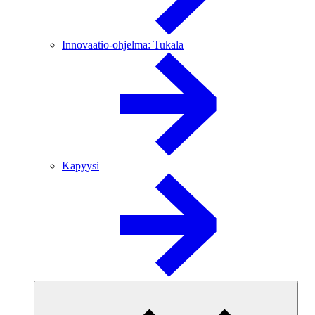
Innovaatio-ohjelma: Tukala
Kapyysi