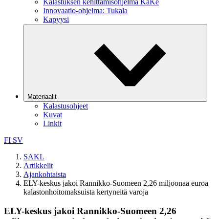
Kalastuksen kehittämisohjelma KaKe
Innovaatio-ohjelma: Tukala
Kapyysi
Materiaalit
Kalastusohjeet
Kuvat
Linkit
FI
SV
SAKL
Artikkelit
Ajankohtaista
ELY-keskus jakoi Rannikko-Suomeen 2,26 miljoonaa euroa
kalastonhoitomaksuista kertyneitä varoja
ELY-keskus jakoi Rannikko-Suomeen 2,26