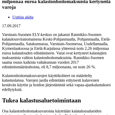
miljoonaa euroa kalastonhoitomaksuista kertyneitä
varoja
Uutisia alalta
17.09.2017
Varsinais-Suomen ELY-keskus on jakanut Rannikko-Suomen
kalatalousviranomaisena Keski-Pohjanmaalla, Pohjanmaalla, Etelä-
Pohjanmaalla, Satakunnassa, Varsinais-Suomessa, Uudellamaalla,
Kymenlaaksossa ja Etelä-Karjalassa yhteensä noin 2,26 miljoonaa
euroa kalatalouden edistämiseen. Varat ovat kertyneet kalastajien
maksamista valtion kalastonhoitomaksuista. Rannikko-Suomen
saama osuus kaikista valtakunnan vuoden 2017
edistämismäärärahoista, eli 8,7 miljoonasta, on noin 26 %.
Kalastonhoitomaksuvarojen käyttökohteet on määritelty
kalastuslaissa. Varojen jaolla edistetään erityisesti kalavesien
kestävän käytön ja hoidon järjestämistä sekä vapaa-ajankalastuksen
edellytyksiä.
Tukea kalastusaluetoimintaan
Osa kalastonhoitomaksuvaroista käytetään kalatalousalueiden