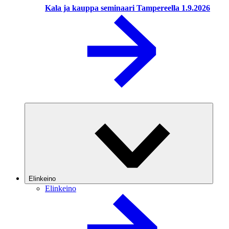
Kala ja kauppa seminaari Tampereella 1.9.2026
Elinkeino
Elinkeino