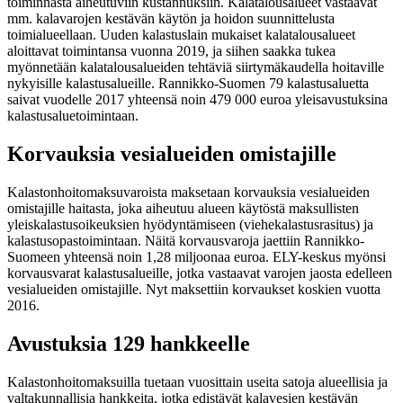
toiminnasta aiheutuviin kustannuksiin. Kalatalousalueet vastaavat
mm. kalavarojen kestävän käytön ja hoidon suunnittelusta
toimialueellaan. Uuden kalastuslain mukaiset kalatalousalueet
aloittavat toimintansa vuonna 2019, ja siihen saakka tukea
myönnetään kalatalousalueiden tehtäviä siirtymäkaudella hoitaville
nykyisille kalastusalueille. Rannikko-Suomen 79 kalastusaluetta
saivat vuodelle 2017 yhteensä noin 479 000 euroa yleisavustuksina
kalastusaluetoimintaan.
Korvauksia vesialueiden omistajille
Kalastonhoitomaksuvaroista maksetaan korvauksia vesialueiden
omistajille haitasta, joka aiheutuu alueen käytöstä maksullisten
yleiskalastusoikeuksien hyödyntämiseen (viehekalastusrasitus) ja
kalastusopastoimintaan. Näitä korvausvaroja jaettiin Rannikko-
Suomeen yhteensä noin 1,28 miljoonaa euroa. ELY-keskus myönsi
korvausvarat kalastusalueille, jotka vastaavat varojen jaosta edelleen
vesialueiden omistajille. Nyt maksettiin korvaukset koskien vuotta
2016.
Avustuksia 129 hankkeelle
Kalastonhoitomaksuilla tuetaan vuosittain useita satoja alueellisia ja
valtakunnallisia hankkeita, jotka edistävät kalavesien kestävän