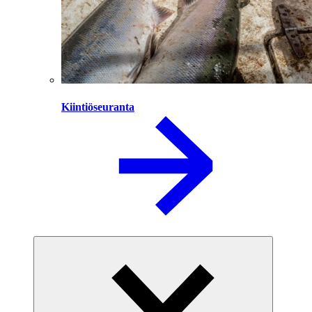
Kiintiöseuranta