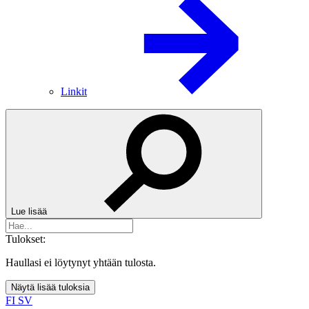
Linkit
Lue lisää
Tulokset:
Haullasi ei löytynyt yhtään tulosta.
Näytä lisää tuloksia
FI
SV