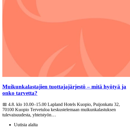
Muikunkalastajien tuottajajärjestö – mitä hyötyä ja
onko tarvetta?
📅 4.8. klo 10.00–15.00 Lapland Hotels Kuopio, Puijonkatu 32,
70100 Kuopio Tervetuloa keskustelemaan muikunkalastuksen
tulevaisuudesta, yhteistyön…
Uutisia alalta