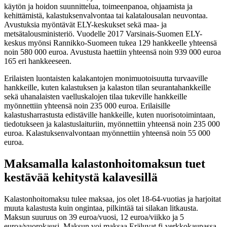
käytön ja hoidon suunnittelua, toimeenpanoa, ohjaamista ja
kehittämistä, kalastuksenvalvontaa tai kalatalousalan neuvontaa.
Avustuksia myöntävät ELY-keskukset sekä maa- ja
metsätalousministeriö. Vuodelle 2017 Varsinais-Suomen ELY-
keskus myönsi Rannikko-Suomeen tukea 129 hankkeelle yhteensä
noin 580 000 euroa. Avustusta haettiin yhteensä noin 939 000 euroa
165 eri hankkeeseen.
Erilaisten luontaisten kalakantojen monimuotoisuutta turvaaville
hankkeille, kuten kalastuksen ja kalaston tilan seurantahankkeille
sekä uhanalaisten vaelluskalojen tilaa tukeville hankkeille
myönnettiin yhteensä noin 235 000 euroa. Erilaisille
kalastusharrastusta edistäville hankkeille, kuten nuorisotoimintaan,
tiedotukseen ja kalastuslaituriin, myönnettiin yhteensä noin 235 000
euroa. Kalastuksenvalvontaan myönnettiin yhteensä noin 55 000
euroa.
Maksamalla kalastonhoitomaksun tuet
kestävää kehitystä kalavesillä
Kalastonhoitomaksu tulee maksaa, jos olet 18-64-vuotias ja harjoitat
muuta kalastusta kuin ongintaa, pilkintää tai silakan litkausta.
Maksun suuruus on 39 euroa/vuosi, 12 euroa/viikko ja 5
euroa/vuorokausi. Maksun voi maksaa Eräluvat.fi-verkkokaupassa,