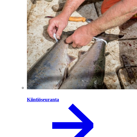
Kiintiöseuranta