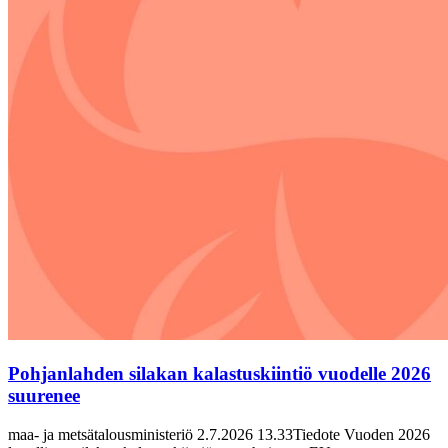
Pohjanlahden silakan kalastuskiintiö vuodelle 2026
suurenee
maa- ja metsätalousministeriö 2.7.2026 13.33Tiedote Vuoden 2026