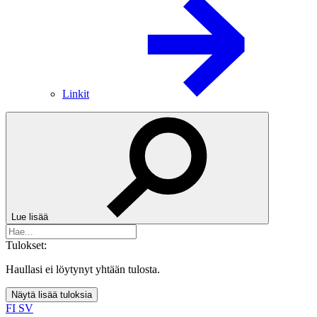
Linkit
Lue lisää
Tulokset:
Haullasi ei löytynyt yhtään tulosta.
Näytä lisää tuloksia
FI
SV