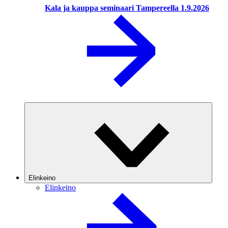
Kala ja kauppa seminaari Tampereella 1.9.2026
Elinkeino
Elinkeino