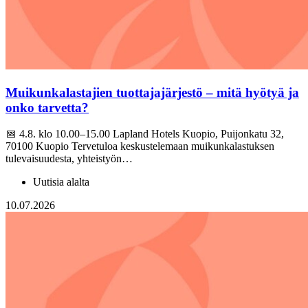
Muikunkalastajien tuottajajärjestö – mitä hyötyä ja
onko tarvetta?
📅 4.8. klo 10.00–15.00 Lapland Hotels Kuopio, Puijonkatu 32,
70100 Kuopio Tervetuloa keskustelemaan muikunkalastuksen
tulevaisuudesta, yhteistyön…
Uutisia alalta
10.07.2026