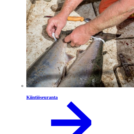
Kiintiöseuranta