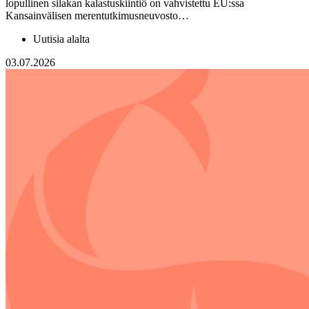
lopullinen silakan kalastuskiintiö on vahvistettu EU:ssa
Kansainvälisen merentutkimusneuvosto…
Uutisia alalta
03.07.2026