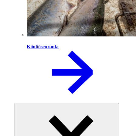
Kiintiöseuranta