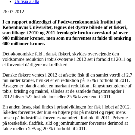
Uutisia alalta
26.07.2012
I en rapport udfærdiget af Fødevareøkonomisk Institut på
Københavns Universitet, tegnes det dystre billede af et fiskeri,
som tilbage i 2010 og 2011 fremlagde brutto overskud på over
900 millioner kroner, men som nu forventes at falde til omkring
600 millioner kroner.
Det økonomiske fald i dansk fiskeri, skyldes overvejende den
voldsomme reduktion i tobiskvoterne i 2012 set i forhold til 2011 og
et forventet dårligere makrelfiskeri.
Danske fiskere ventes i 2012 at afsætte fisk til en samlet værdi af 2,7
milliarder kroner, hvilket er en reduktion på 16 % i forhold til 2011.
Årsagen er blandt andet en markant reduktion i fangstmængderne af
tobis, brisling og makrel, således at de samlede fangstmængder i
2012 bliver 522 tusinde tons eller 25 % lavere end i 2011.
En anden årsag skal findes i prisudviklingen for fisk i løbet af 2012.
Således forventes der kun en højere pris på makrel og rejer, mens
prisen på industrifisk forventes uændret i forhold til 2011. Priserne
på torskefisk, fladfisk, sild og jomfruhummer forventes derimod at
falde mellem 5 % og 20 % i forhold til 2011.