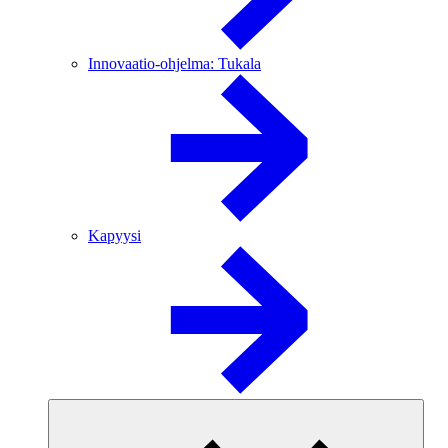
Innovaatio-ohjelma: Tukala
Kapyysi