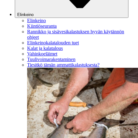
Elinkeino
Elinkeino
Kiintiöseuranta
Rannikko ja sisävesikalastuksen hyvän käytännön
ohjeet
Elinkeinokalatalouden tuet
Kalat ja kalatalous
Vahinkoeläimet
Tuulivoimarakentaminen
Tiesitkö tämän ammattikalastuksesta?