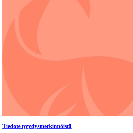
Tiedote pyydysmerkinnöistä