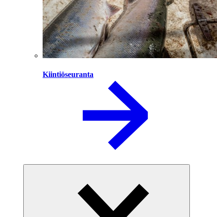
Kiintiöseuranta