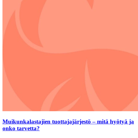
Muikunkalastajien tuottajajärjestö – mitä hyötyä ja
onko tarvetta?