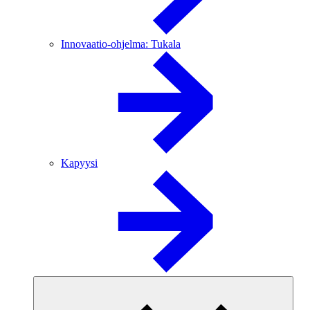
Innovaatio-ohjelma: Tukala
Kapyysi