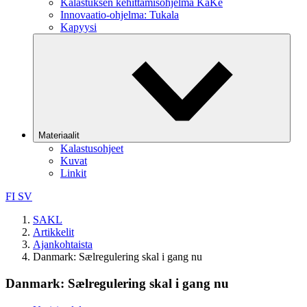
Kalastuksen kehittämisohjelma KaKe
Innovaatio-ohjelma: Tukala
Kapyysi
Materiaalit
Kalastusohjeet
Kuvat
Linkit
FI
SV
SAKL
Artikkelit
Ajankohtaista
Danmark: Sælregulering skal i gang nu
Danmark: Sælregulering skal i gang nu