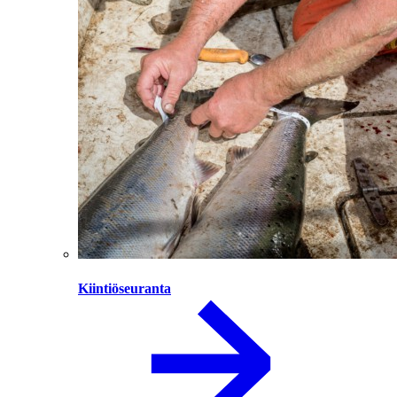
Kiintiöseuranta