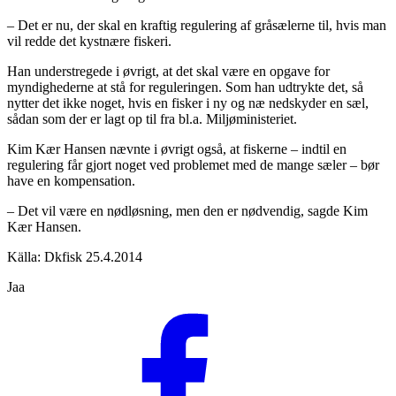
– Det er nu, der skal en kraftig regulering af gråsælerne til, hvis man
vil redde det kystnære fiskeri.
Han understregede i øvrigt, at det skal være en opgave for
myndighederne at stå for reguleringen. Som han udtrykte det, så
nytter det ikke noget, hvis en fisker i ny og næ nedskyder en sæl,
sådan som der er lagt op til fra bl.a. Miljøministeriet.
Kim Kær Hansen nævnte i øvrigt også, at fiskerne – indtil en
regulering får gjort noget ved problemet med de mange sæler – bør
have en kompensation.
– Det vil være en nødløsning, men den er nødvendig, sagde Kim
Kær Hansen.
Källa: Dkfisk 25.4.2014
Jaa