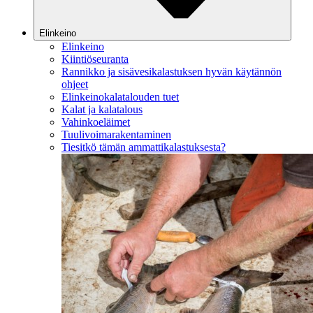
Elinkeino
Elinkeino
Kiintiöseuranta
Rannikko ja sisävesikalastuksen hyvän käytännön
ohjeet
Elinkeinokalatalouden tuet
Kalat ja kalatalous
Vahinkoeläimet
Tuulivoimarakentaminen
Tiesitkö tämän ammattikalastuksesta?