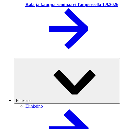
Kala ja kauppa seminaari Tampereella 1.9.2026
Elinkeino
Elinkeino