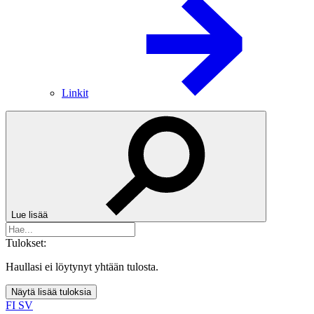
Linkit
Lue lisää
Tulokset:
Haullasi ei löytynyt yhtään tulosta.
Näytä lisää tuloksia
FI
SV