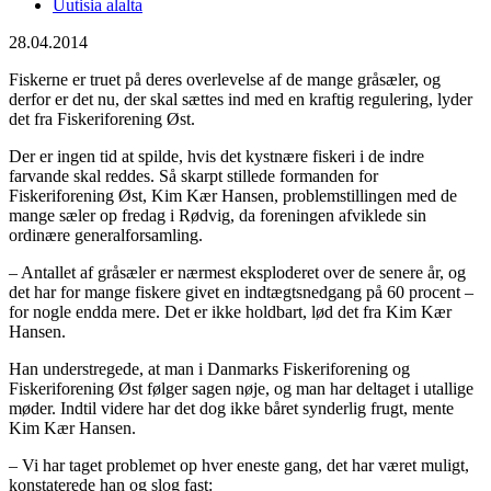
Uutisia alalta
28.04.2014
Fiskerne er truet på deres overlevelse af de mange gråsæler, og
derfor er det nu, der skal sættes ind med en kraftig regulering, lyder
det fra Fiskeriforening Øst.
Der er ingen tid at spilde, hvis det kystnære fiskeri i de indre
farvande skal reddes. Så skarpt stillede formanden for
Fiskeriforening Øst, Kim Kær Hansen, problemstillingen med de
mange sæler op fredag i Rødvig, da foreningen afviklede sin
ordinære generalforsamling.
– Antallet af gråsæler er nærmest eksploderet over de senere år, og
det har for mange fiskere givet en indtægtsnedgang på 60 procent –
for nogle endda mere. Det er ikke holdbart, lød det fra Kim Kær
Hansen.
Han understregede, at man i Danmarks Fiskeriforening og
Fiskeriforening Øst følger sagen nøje, og man har deltaget i utallige
møder. Indtil videre har det dog ikke båret synderlig frugt, mente
Kim Kær Hansen.
– Vi har taget problemet op hver eneste gang, det har været muligt,
konstaterede han og slog fast: