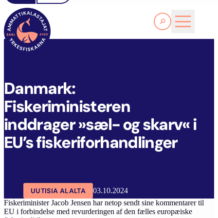
Lue lisää
D
ANMARK: FISKERIMINISTEREN INDDRAGER »SÆL- OG SKARV« I EU’S FISKERIFORHANDLINGER
SAKL
ARTIKKELIT
AJANKOHTAISTA
Danmark:
Fiskeriministeren
inddrager »sæl- og skarv« i
EU’s fiskeriforhandlinger
UUTISIA ALALTA
03.10.2024
Fiskeriminister Jacob Jensen har netop sendt sine kommentarer til
EU i forbindelse med revurderingen af den fælles europæiske