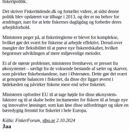
fiskeripolitik.
Det skriver Fiskeritidende.dk og fortæller videre, at sidst denne
politik blev opdateret var tilbage i 2013, og der er nu behov for
ændringer, især for at lette fiskernes dagligdag og forbedre deres
arbejdsforhold.
Ministeren peger på, at fiskerireglerne er blevet for komplekse,
hvilket gør det svært for fiskerne at arbejde effektivt. Derud-over
mangler der fleksibilitet til at prøve nye fiskeredskaber, hvilket
begrænser udviklingen af mere miljøvenlige metoder.
Et af de største problemer, ministeren fremhæver, er presset fra
økosystemet – særligt fra de voksende bestande af sæler og skarver,
som påvirker fiskebestandene, især i Østersøen. Dette gør det svært
at genoprette balancen i fiskeriet, da disse dyr ligger øverst i
fødekæden og påvirker fiskene mere end selve fiskeriet.
Ministeren opfordrer EU til at tage højde for disse økosystem-
faktorer og til at skabe bedre incitamenter for fiskere til at bruge nye
og innovative løsninger, som kan løse disse udfordringer og sikre en
bæredygtig fremtid for fiskeriet i hele Europa.
Källa: FiskerForum,
sfpo.se
2.10.2024
Jaa