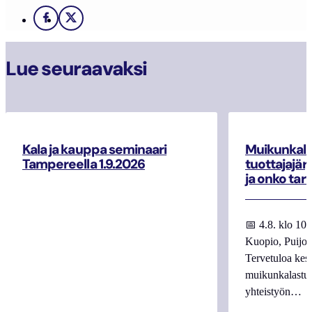
Facebook
X
Lue seuraavaksi
Kala ja kauppa seminaari
Muikunkala
Tampereella 1.9.2026
tuottajajär
ja onko tar
📅 4.8. klo 10
Kuopio, Puijo
Tervetuloa kes
muikunkalastuk
yhteistyön…