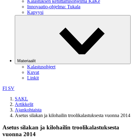
Kalastuksen kehittämisohjelma KaKe
Innovaatio-ohjelma: Tukala
Kapyysi
Materiaalit
Kalastusohjeet
Kuvat
Linkit
FI
SV
SAKL
Artikkelit
Ajankohtaista
Asetus silakan ja kilohailin troolikalastuksesta vuonna 2014
Asetus silakan ja kilohailin troolikalastuksesta
vuonna 2014