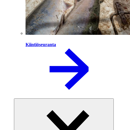
Kiintiöseuranta