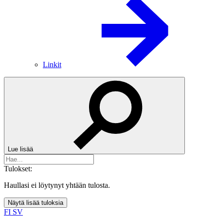
Linkit
Lue lisää
Tulokset:
Haullasi ei löytynyt yhtään tulosta.
Näytä lisää tuloksia
FI
SV