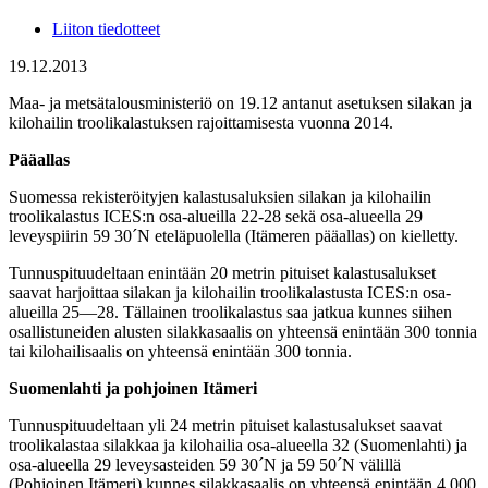
Liiton tiedotteet
19.12.2013
Maa- ja metsätalousministeriö on 19.12 antanut asetuksen silakan ja
kilohailin troolikalastuksen rajoittamisesta vuonna 2014.
Pääallas
Suomessa rekisteröityjen kalastusaluksien silakan ja kilohailin
troolikalastus ICES:n osa-alueilla 22-28 sekä osa-alueella 29
leveyspiirin 59 30´N eteläpuolella (Itämeren pääallas) on kielletty.
Tunnuspituudeltaan enintään 20 metrin pituiset kalastusalukset
saavat harjoittaa silakan ja kilohailin troolikalastusta ICES:n osa-
alueilla 25―28. Tällainen troolikalastus saa jatkua kunnes siihen
osallistuneiden alusten silakkasaalis on yhteensä enintään 300 tonnia
tai kilohailisaalis on yhteensä enintään 300 tonnia.
Suomenlahti ja pohjoinen Itämeri
Tunnuspituudeltaan yli 24 metrin pituiset kalastusalukset saavat
troolikalastaa silakkaa ja kilohailia osa-alueella 32 (Suomenlahti) ja
osa-alueella 29 leveysasteiden 59 30´N ja 59 50´N välillä
(Pohjoinen Itämeri) kunnes silakkasaalis on yhteensä enintään 4 000