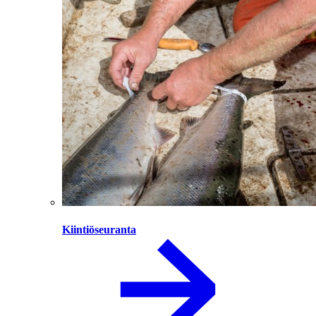
Kiintiöseuranta