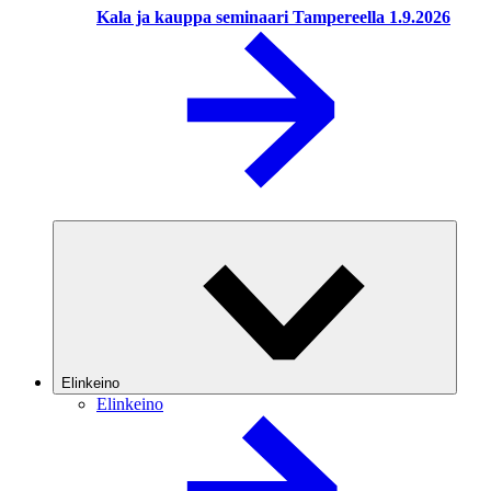
Kala ja kauppa seminaari Tampereella 1.9.2026
Elinkeino
Elinkeino