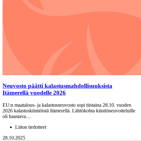
Neuvosto päätti kalastusmahdollisuuksista
Itämerellä vuodelle 2026
EU:n maatalous- ja kalastusneuvosto sopi tiistaina 28.10. vuoden
2026 kalastuskiintiöistä Itämerellä. Lähtökohta kiintiöneuvotteluille
oli haastava…
Liiton tiedotteet
28.10.2025