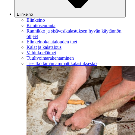
Elinkeino
Elinkeino
Kiintiöseuranta
Rannikko ja sisävesikalastuksen hyvän käytännön
ohjeet
Elinkeinokalatalouden tuet
Kalat ja kalatalous
Vahinkoeläimet
Tuulivoimarakentaminen
Tiesitkö tämän ammattikalastuksesta?