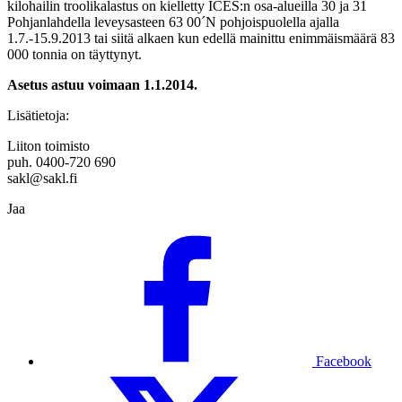
kilohailin troolikalastus on kielletty ICES:n osa-alueilla 30 ja 31
Pohjanlahdella leveysasteen 63 00´N pohjoispuolella ajalla
1.7.-15.9.2013 tai siitä alkaen kun edellä mainittu enimmäismäärä 83
000 tonnia on täyttynyt.
Asetus astuu voimaan 1.1.2014.
Lisätietoja:
Liiton toimisto
puh. 0400-720 690
sakl@sakl.fi
Jaa
Facebook