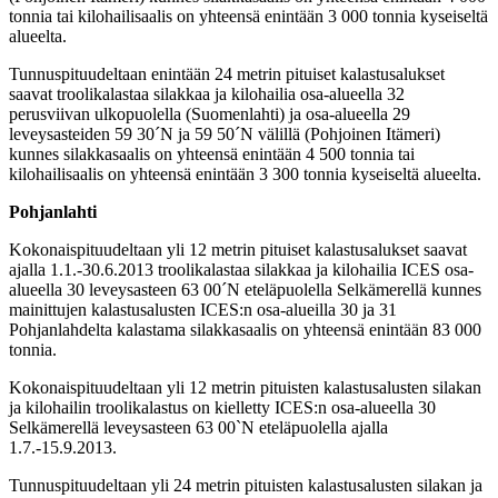
tonnia tai kilohailisaalis on yhteensä enintään 3 000 tonnia kyseiseltä
alueelta.
Tunnuspituudeltaan enintään 24 metrin pituiset kalastusalukset
saavat troolikalastaa silakkaa ja kilohailia osa-alueella 32
perusviivan ulkopuolella (Suomenlahti) ja osa-alueella 29
leveysasteiden 59 30´N ja 59 50´N välillä (Pohjoinen Itämeri)
kunnes silakkasaalis on yhteensä enintään 4 500 tonnia tai
kilohailisaalis on yhteensä enintään 3 300 tonnia kyseiseltä alueelta.
Pohjanlahti
Kokonaispituudeltaan yli 12 metrin pituiset kalastusalukset saavat
ajalla 1.1.-30.6.2013 troolikalastaa silakkaa ja kilohailia ICES osa-
alueella 30 leveysasteen 63 00´N eteläpuolella Selkämerellä kunnes
mainittujen kalastusalusten ICES:n osa-alueilla 30 ja 31
Pohjanlahdelta kalastama silakkasaalis on yhteensä enintään 83 000
tonnia.
Kokonaispituudeltaan yli 12 metrin pituisten kalastusalusten silakan
ja kilohailin troolikalastus on kielletty ICES:n osa-alueella 30
Selkämerellä leveysasteen 63 00`N eteläpuolella ajalla
1.7.-15.9.2013.
Tunnuspituudeltaan yli 24 metrin pituisten kalastusalusten silakan ja