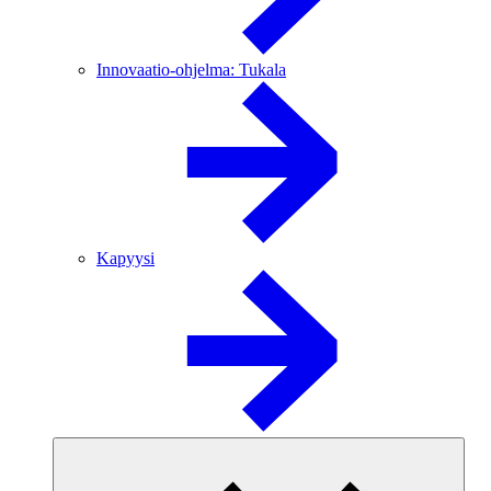
Innovaatio-ohjelma: Tukala
Kapyysi